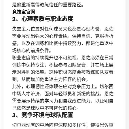
是他重新赢得教练信任的重要路径。
竞技宝官网
2、心理素质与职业态度
失去主力位置对任何球员来说都是心理考验，恩佐
需要展现出强大的心理素质。保持自信、克服挫折
感，以及在训练和比赛中持续努力，都是他重返中
场核心的前提条件。
职业态度的持续提升也不可忽视。恩佐必须在日常
训练中保持专注，积极参与团队配合，并在场上展
示对胜利的渴望。这种积极态度会被教练和队友看
到，从而增加他重返主力阵容的机会。
此外，心理韧性还体现在应对竞争压力上。切尔西
中场人才济济，面对年轻球员和新援的挑战，恩佐
需要展示持续的学习力和自我改进能力，以证明自
己依然是球队中不可替代的核心。
3、竞争环境与球队配置
切尔西现有的中场阵容深度和多样性，使得恩佐重