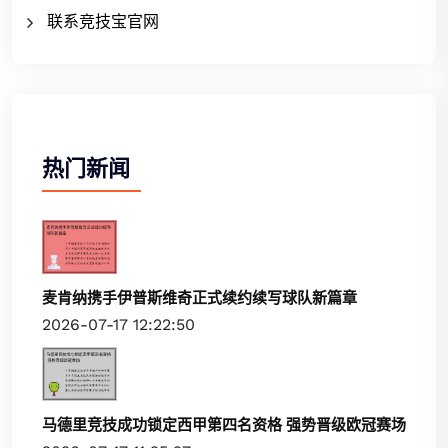
联系竞技宝官网
热门新闻
麦肯纳携手伊普斯维奇正式续约续写球队新篇章
2026-07-17 12:22:50
马德里竞技成功锁定西甲第四名资格 强势晋级欧冠赛场