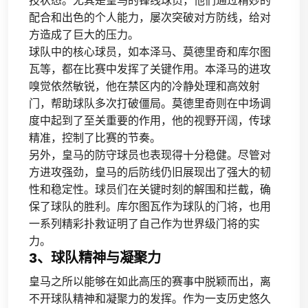
技状态。尤其是皇马的锋线球员，他们通过精妙的
配合和出色的个人能力，屡次突破对方防线，给对
方造成了巨大的压力。
球队中的核心球员，如本泽马、莫德里奇和库尔图
瓦等，都在比赛中发挥了关键作用。本泽马的进攻
嗅觉依然敏锐，他在禁区内的冷静处理和高效射
门，帮助球队多次打破僵局。莫德里奇则在中场调
度中起到了至关重要的作用，他的视野开阔，传球
精准，控制了比赛的节奏。
另外，皇马的防守球员也表现得十分稳健。尽管对
方进攻强劲，皇马的后防线仍旧展现出了强大的韧
性和稳定性。球员们在关键时刻的解围和拦截，确
保了球队的胜利。库尔图瓦作为球队的门将，也用
一系列精彩扑救证明了自己作为世界级门将的实
力。
3、球队精神与凝聚力
皇马之所以能够在如此高压的赛事中脱颖而出，离
不开球队精神和凝聚力的发挥。作为一支历史悠久