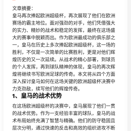
文章摘要：
皇马再次捧起欧洲超级杯，再次展现了他们在欧洲
赛场的霸主地位。面对强劲的对手，他们凭借强大
的实力、精妙的战术和稳定的发挥，最终在这场盛
大的赛事中脱颖而出。作为欧洲最成功的俱乐部之
一，皇马在历史上多次捧起欧洲超级杯，这一场的
胜利，不仅是一次简单的比赛胜利，更是对他们辉
煌历史的又一次延续。从战术的精心部署，到球员
的个人发挥，再到球队精神的体现，皇马的再次辉
煌将继续书写欧洲足球的传奇。本文将从四个方面
深入探讨皇马如何在这场关键的欧洲超级杯决赛中
力克劲敌，续写他们的辉煌传奇。
1、皇马的战术优势
在这场欧洲超级杯的决赛中，皇马展现了他们一贯
的战术优势。作为一支经验丰富的球队，皇马的战
术布局始终充满了智慧与精确。他们的防守稳固且
层次分明，通过快速的反击和高效的组织进攻不断