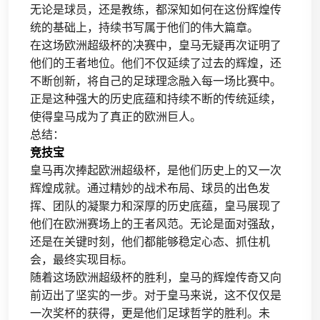
无论是球员，还是教练，都深知如何在这份辉煌传
统的基础上，持续书写属于他们的伟大篇章。
在这场欧洲超级杯的决赛中，皇马无疑再次证明了
他们的王者地位。他们不仅延续了过去的辉煌，还
不断创新，将自己的足球理念融入每一场比赛中。
正是这种强大的历史底蕴和持续不断的传统延续，
使得皇马成为了真正的欧洲巨人。
总结：
竞技宝
皇马再次捧起欧洲超级杯，是他们历史上的又一次
辉煌成就。通过精妙的战术布局、球员的出色发
挥、团队的凝聚力和深厚的历史底蕴，皇马展现了
他们在欧洲赛场上的王者风范。无论是面对强敌，
还是在关键时刻，他们都能够稳定心态、抓住机
会，最终实现目标。
随着这场欧洲超级杯的胜利，皇马的辉煌传奇又向
前迈出了坚实的一步。对于皇马来说，这不仅仅是
一次奖杯的获得，更是他们足球哲学的胜利。未