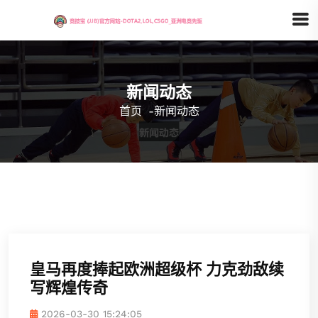
新闻动态
首页
-
新闻动态
皇马再度捧起欧洲超级杯 力克劲敌续
写辉煌传奇
2026-03-30 15:24:05