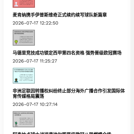
麦肯纳携手伊普斯维奇正式续约续写球队新篇章
2026-07-17 12:22:50
马德里竞技成功锁定西甲第四名资格 强势晋级欧冠赛场
2026-07-17 11:25:27
非洲足联因转播权纠纷终止部分海外广播合作引发国际体
育传媒格局震荡
2026-07-17 10:27:14