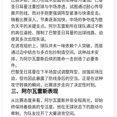
比赛伊始，双方在战术层面表现得极为谨慎。巴黎
圣日耳曼注重控球与中场渗透，试图通过耐心传导
撕开防线，而对手则更强调阵型紧凑与快速反击。
随着比赛深入，节奏逐渐加快，中场的争夺成为胜
负天平的关键支点。阿尔瓦雷斯所在球队通过不断
的高位逼抢，限制了巴黎圣日耳曼的出球线路，迫
使其多次出现失误。
在进攻组织上，球队并未一味依赖个人突破，而是
通过边中结合与多点包抄制造空间。这种战术安
排，为阿尔瓦雷斯后续的致命一击创造了必要条
件。
巴黎圣日耳曼在下半场尝试调整阵型，加强前场压
迫，但也因此暴露了防线身后的空当。正是在这种
攻守转换的瞬间，比赛逐步走向了决定性时刻。
三、阿尔瓦雷斯表现
从比赛态度来看，阿尔瓦雷斯并非全程高光，却始
终保持着极高的专注度。他在无球状态下的跑动与
牵制，为队友拉开了大量进攻空间。