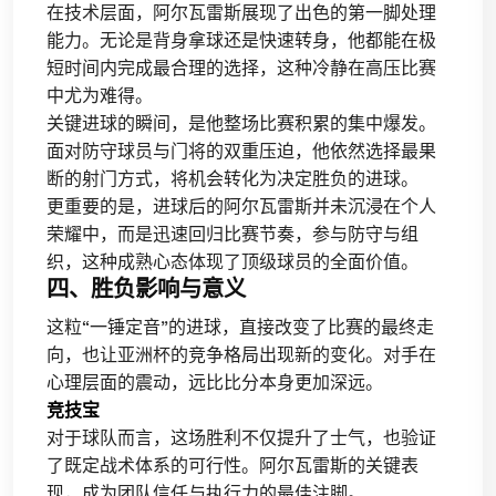
在技术层面，阿尔瓦雷斯展现了出色的第一脚处理
能力。无论是背身拿球还是快速转身，他都能在极
短时间内完成最合理的选择，这种冷静在高压比赛
中尤为难得。
关键进球的瞬间，是他整场比赛积累的集中爆发。
面对防守球员与门将的双重压迫，他依然选择最果
断的射门方式，将机会转化为决定胜负的进球。
更重要的是，进球后的阿尔瓦雷斯并未沉浸在个人
荣耀中，而是迅速回归比赛节奏，参与防守与组
织，这种成熟心态体现了顶级球员的全面价值。
四、胜负影响与意义
这粒“一锤定音”的进球，直接改变了比赛的最终走
向，也让亚洲杯的竞争格局出现新的变化。对手在
心理层面的震动，远比比分本身更加深远。
竞技宝
对于球队而言，这场胜利不仅提升了士气，也验证
了既定战术体系的可行性。阿尔瓦雷斯的关键表
现，成为团队信任与执行力的最佳注脚。