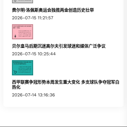
费尔明·洛佩斯奥运会独揽两金创造历史壮举
2026-07-15 11:21:57
贝尔皇马后期沉迷高尔夫引发球迷和媒体广泛争议
2026-07-15 10:25:44
西甲联赛争冠形势本周发生重大变化 多支球队争夺冠军白
热化
2026-07-14 13:16:36