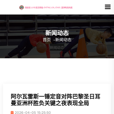
新闻动态
首页
-
新闻动态
阿尔瓦雷斯一锤定音对阵巴黎圣日耳
曼亚洲杯胜负关键之夜表现全局
2026-04-05 15:25:50