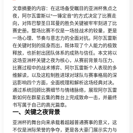
文章摘要的内容：在这场备受瞩目的亚洲杯焦点之
夜，阿尔瓦雷斯以“一锤定音”的方式决定了比赛走
向，对阵巴黎圣日耳曼的胜负关键被牢牢刻进了比
赛史册。整场比赛不仅是一场技战术的较量，更是
一场心理、节奏与意志力的全面对抗。阿尔瓦雷斯
在关键时刻的挺身而出，既体现了个人能力的极致
释放，也折射出团队体系的成熟与信任。本文将以
这场亚洲杯关键之夜为核心，从赛前背景与压力、
比赛过程中的战术博弈、阿尔瓦雷斯个人表现的多
维解读，以及这粒制胜进球对球队与赛事格局的深
远影响四个方面，全面梳理和解析这场经典对决。
通过系统回顾比赛细节与情绪脉络，展现阿尔瓦雷
斯如何在群星云集的舞台上完成致命一击，并最终
书写属于自己的高光篇章。
一、关键之夜背景
亚洲杯的舞台向来承载着超越普通赛事的意义，这
不仅是洲际荣誉的争夺，更是各大豪门展示实力与