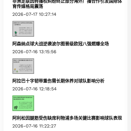
非洲足联因转播权纠纷终止部分海外广播合作引发国际体
育传媒格局震荡
2026-07-17 10:27:14
阿森纳点球大战逆袭波尔图晋级欧冠八强燃爆全场
2026-07-16 13:15:56
阿拉巴十字韧带重伤需长期休养对球队影响分析
2026-07-16 12:18:54
阿利松因腿筋受伤缺席利物浦多场关键比赛影响球队表现
2026-07-16 11:22:27