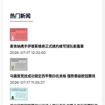
热门新闻
麦肯纳携手伊普斯维奇正式续约续写球队新篇章
2026-07-17 12:22:50
马德里竞技成功锁定西甲第四名资格 强势晋级欧冠赛场
2026-07-17 11:25:27