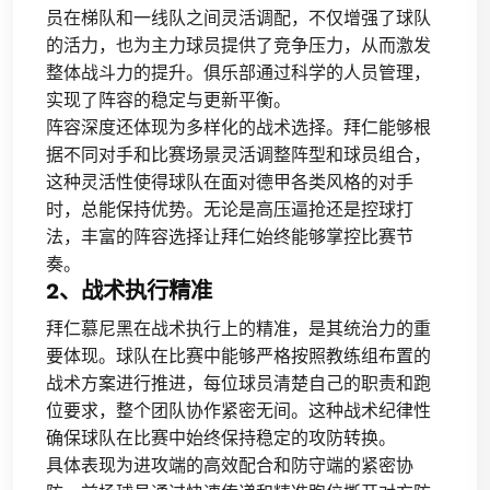
员在梯队和一线队之间灵活调配，不仅增强了球队
的活力，也为主力球员提供了竞争压力，从而激发
整体战斗力的提升。俱乐部通过科学的人员管理，
实现了阵容的稳定与更新平衡。
阵容深度还体现为多样化的战术选择。拜仁能够根
据不同对手和比赛场景灵活调整阵型和球员组合，
这种灵活性使得球队在面对德甲各类风格的对手
时，总能保持优势。无论是高压逼抢还是控球打
法，丰富的阵容选择让拜仁始终能够掌控比赛节
奏。
2、战术执行精准
拜仁慕尼黑在战术执行上的精准，是其统治力的重
要体现。球队在比赛中能够严格按照教练组布置的
战术方案进行推进，每位球员清楚自己的职责和跑
位要求，整个团队协作紧密无间。这种战术纪律性
确保球队在比赛中始终保持稳定的攻防转换。
具体表现为进攻端的高效配合和防守端的紧密协