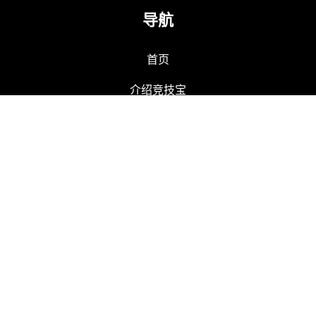
导航
首页
介绍竞技宝
项目展示
新闻动态
服务宗旨
联系竞技宝官网
网站地图
XML