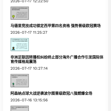
2026-07-17 12:22:50
马德里竞技成功锁定西甲第四名资格 强势晋级欧冠赛场
2026-07-17 11:25:27
非洲足联因转播权纠纷终止部分海外广播合作引发国际体
育传媒格局震荡
2026-07-17 10:27:14
阿森纳点球大战逆袭波尔图晋级欧冠八强燃爆全场
2026-07-16 13:15:56