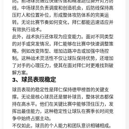
防。前场球员通过快速传递和精准跑位撕开对方防
线，中场球员负责调度和创造机会，后防线保持高
压盯人和位置补位，形成整体攻防体系的完美运
转。无论比赛节奏如何变化，拜仁都能迅速适应并
有效执行战术。
此外，战术执行还体现为应变能力。面对不同类型
的对手或突发情况，拜仁能够在比赛中快速调整策
略，例如改变阵型、增加边路冲击或加强中场控
制。这种战术灵活性不仅让球队保持优势，还增加
了对手的心理压力，使其在面对拜仁时更难找到破
解方案。
3、球员表现稳定
球员表现的稳定性是拜仁保持德甲榜首的关键支
撑。无论是核心球员还是替补球员，整体状态都保
持在高水平。他们在关键比赛中能够顶住压力，发
挥出最佳能力，这种稳定性让球队在赛季长时间竞
争中始终占据主动。
不仅如此，球员的个人能力和团队意识相辅相成。