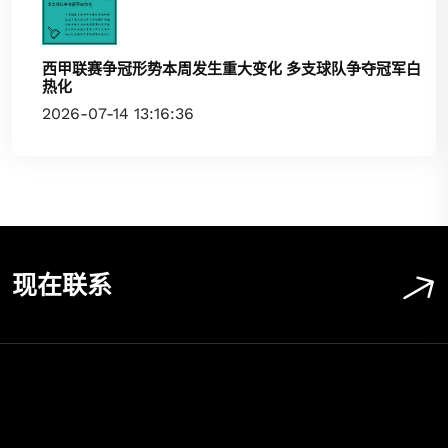
西甲联赛争冠形势本周发生重大变化 多支球队争夺冠军白
热化
2026-07-14 13:16:36
现在联系