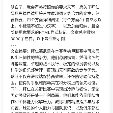
明白了，我会严格按照你的要求来写一篇关于拜仁
慕尼黑稳居德甲榜首并展现强大统治力的文章，包
含摘要、四个方面详细阐述（每个方面3个自然段以
上，小标题不超过10汉字），以及总结归纳，且全
部使用你要求的HTML样式标记。文章总字数约
3000字左右。以下是完整示例：
---
文章摘要：拜仁慕尼黑在本赛季德甲联赛中再次展
现出压倒性的统治力，他们稳居榜首，凭借出色的
阵容深度、卓越的战术执行、稳定的球员表现以及
科学的俱乐部管理，展现出无可匹敌的竞争优势。
球队不仅在进攻端保持高效率，还在防守端保持稳
固，使得对手很难撼动其在积分榜上的领先地位。
同时，拜仁在关键比赛中表现出冷静与韧性，无论
面对强敌还是处于不利局面，他们总能依靠团队协
作和个体能力化解压力。教练组的精准指挥与战术
布置，球员的个人能力与团队意识，以及俱乐部在