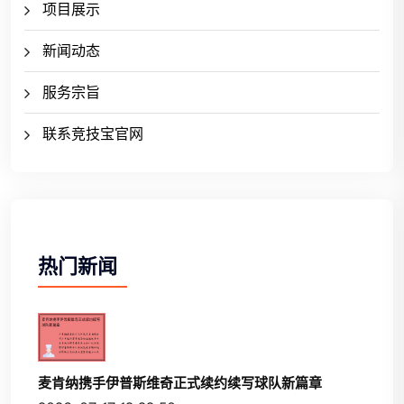
项目展示
新闻动态
服务宗旨
联系竞技宝官网
热门新闻
麦肯纳携手伊普斯维奇正式续约续写球队新篇章