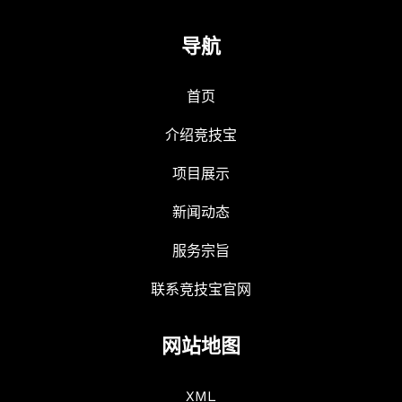
导航
首页
介绍竞技宝
项目展示
新闻动态
服务宗旨
联系竞技宝官网
网站地图
XML