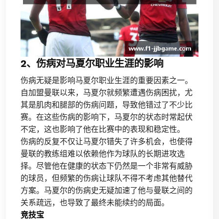
2、伤病对马夏尔职业生涯的影响
伤病无疑是影响马夏尔职业生涯的重要因素之一。
自加盟曼联以来，马夏尔就频繁遭遇伤病困扰，尤
其是肌肉和腿部的伤病问题，导致他错过了不少比
赛。在这些伤病的影响下，马夏尔的状态时常起伏
不定，这也影响了他在比赛中的表现和稳定性。
伤病的反复不仅让马夏尔错失了许多机会，也使得
曼联的教练组难以依赖他作为球队的长期进攻选
择。尽管他在健康的状态下仍然是一个非常有威胁
的球员，但频繁的伤病让球队不得不考虑其他替代
方案。马夏尔的伤病史无疑加速了他与曼联之间的
关系疏远，也导致了最终未能续约的局面。
竞技宝