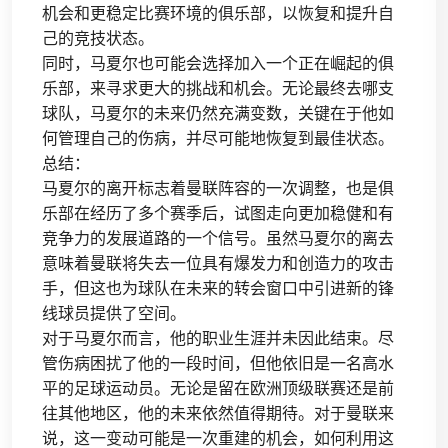
机会和更稳定比赛环境的俱乐部，以恢复和提升自
己的竞技状态。
同时，马夏尔也可能会选择加入一个正在崛起的俱
乐部，来寻求更大的挑战和机会。无论最终去哪支
球队，马夏尔的未来仍然充满变数，关键在于他如
何管理自己的伤病，并尽可能地恢复到最佳状态。
总结：
马夏尔的离开标志着曼联阵容的一次调整，也是俱
乐部在经历了多个赛季后，试图走向更加稳健和有
竞争力的发展道路的一个信号。虽然马夏尔的离去
意味着曼联将失去一位具有爆发力和创造力的攻击
手，但这也为球队在未来的转会窗口中引进新的锋
线球员提供了空间。
对于马夏尔而言，他的职业生涯并未因此结束。尽
管伤病困扰了他的一段时间，但他依旧是一名高水
平的足球运动员。无论是留在欧洲顶级联赛还是前
往其他地区，他的未来依然值得期待。对于曼联来
说，这一变动可能是一次重建的机会，如何利用这