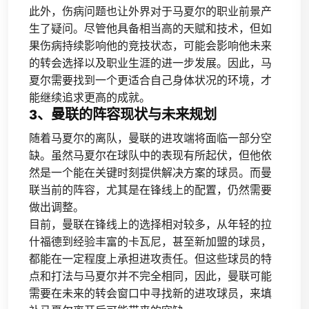
此外，伤病问题也让外界对于马夏尔的职业前景产
生了疑问。尽管他具备相当高的天赋和技术，但如
果伤病持续影响他的竞技状态，可能会影响他未来
的转会选择以及职业生涯的进一步发展。因此，马
夏尔需要找到一个更适合自己身体状况的环境，才
能继续追求更高的成就。
3、曼联的阵容现状与未来规划
随着马夏尔的离队，曼联的进攻端将面临一部分空
缺。虽然马夏尔在球队中的表现有所起伏，但他依
然是一个能在关键时刻提供解决方案的球员。而曼
联当前的阵容，尤其是在锋线上的配置，仍然需要
做出调整。
目前，曼联在锋线上的选择相对较多，从年轻的拉
什福德到经验丰富的卡瓦尼，甚至新加盟的球员，
都能在一定程度上承担进攻责任。但这些球员的特
点和打法与马夏尔并不完全相同，因此，曼联可能
需要在未来的转会窗口中寻找新的进攻球员，来填