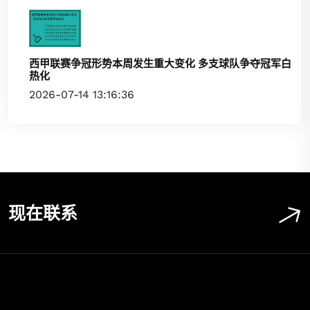
西甲联赛争冠形势本周发生重大变化 多支球队争夺冠军白
热化
2026-07-14 13:16:36
现在联系