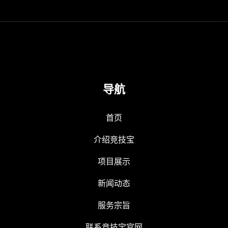
导航
首页
介绍竞技宝
项目展示
新闻动态
服务宗旨
联系竞技宝官网