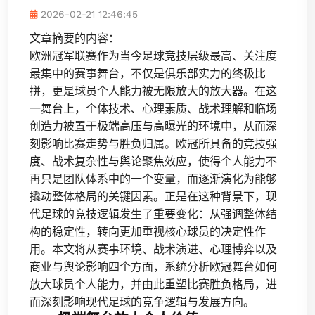
2026-02-21 12:46:45
文章摘要的内容：
欧洲冠军联赛作为当今足球竞技层级最高、关注度
最集中的赛事舞台，不仅是俱乐部实力的终极比
拼，更是球员个人能力被无限放大的放大器。在这
一舞台上，个体技术、心理素质、战术理解和临场
创造力被置于极端高压与高曝光的环境中，从而深
刻影响比赛走势与胜负归属。欧冠所具备的竞技强
度、战术复杂性与舆论聚焦效应，使得个人能力不
再只是团队体系中的一个变量，而逐渐演化为能够
撬动整体格局的关键因素。正是在这种背景下，现
代足球的竞技逻辑发生了重要变化：从强调整体结
构的稳定性，转向更加重视核心球员的决定性作
用。本文将从赛事环境、战术演进、心理博弈以及
商业与舆论影响四个方面，系统分析欧冠舞台如何
放大球员个人能力，并由此重塑比赛胜负格局，进
而深刻影响现代足球的竞争逻辑与发展方向。