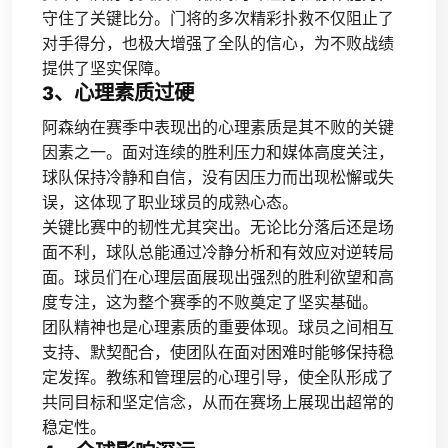
守住了关键比分。门将的多次精彩扑救不仅阻止了
对手得分，也极大增强了全队的信心，为不败战绩
提供了坚实保障。
3、心理素质过硬
阿森纳在赛季中表现出的心理素质是其不败的关键
因素之一。面对连续的胜利压力和媒体高度关注，
球队保持冷静和自信，没有因压力而出现松懈或失
误，这体现了职业球员的成熟心态。
关键比赛中的韧性尤其突出。无论比分落后还是场
面不利，球队总能通过冷静分析和有效应对逆转局
面。球员们在心理层面展现出强烈的胜利欲望和高
度专注，这为整个赛季的不败奠定了坚实基础。
团队精神也是心理素质的重要体现。球员之间相互
支持、默契配合，使团队在面对困难时能够保持稳
定发挥。教练和管理层的心理引导，使全队形成了
共同目标和坚定信念，从而在赛场上展现出超常的
稳定性。