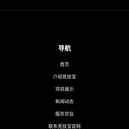
导航
首页
介绍竞技宝
项目展示
新闻动态
服务宗旨
联系竞技宝官网