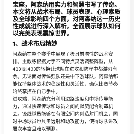
宝座，阿森纳用实力和智慧书写了传奇。
本文将从战术布局、球员表现、心理素质
及全球影响四个方面，对阿森纳这一历史
性成就进行深入解析，全面展示球队如何
以完美表现震惊世界。
1、战术布局精妙
阿森纳在整个赛季中展现了极具前瞻性的战术安
排。主教练根据对手不同特点灵活调整阵型，从
4231到433的转换让球队在进攻和防守中都游刃有
余。无论面对传统强队还是中下游球队，阿森纳都
能保持整体战术的稳定性和灵活性，确保比赛节奏
始终掌控在自己手中。
进攻端，阿森纳充分利用边路速度和中场传导能
力，通过快速传球和球员之间的默契配合制造机
会。锋线球员能够在有限空间内创造射门机会，同
时中场球员也具备远射和助攻能力，使得球队进攻
层次丰富且难以预测。