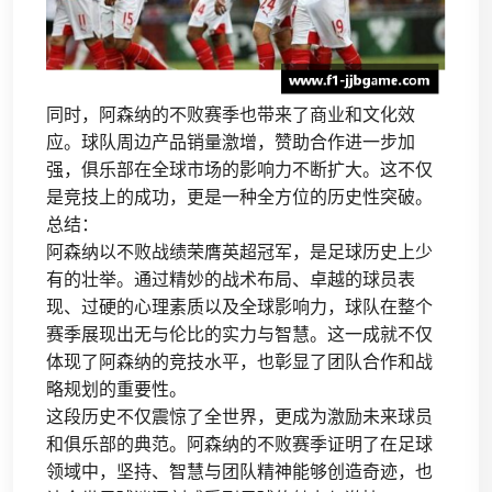
同时，阿森纳的不败赛季也带来了商业和文化效
应。球队周边产品销量激增，赞助合作进一步加
强，俱乐部在全球市场的影响力不断扩大。这不仅
是竞技上的成功，更是一种全方位的历史性突破。
总结：
阿森纳以不败战绩荣膺英超冠军，是足球历史上少
有的壮举。通过精妙的战术布局、卓越的球员表
现、过硬的心理素质以及全球影响力，球队在整个
赛季展现出无与伦比的实力与智慧。这一成就不仅
体现了阿森纳的竞技水平，也彰显了团队合作和战
略规划的重要性。
这段历史不仅震惊了全世界，更成为激励未来球员
和俱乐部的典范。阿森纳的不败赛季证明了在足球
领域中，坚持、智慧与团队精神能够创造奇迹，也