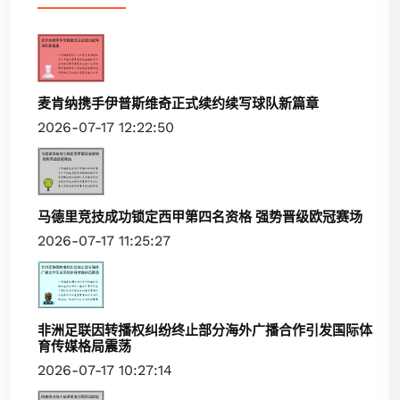
麦肯纳携手伊普斯维奇正式续约续写球队新篇章
2026-07-17 12:22:50
马德里竞技成功锁定西甲第四名资格 强势晋级欧冠赛场
2026-07-17 11:25:27
非洲足联因转播权纠纷终止部分海外广播合作引发国际体
育传媒格局震荡
2026-07-17 10:27:14