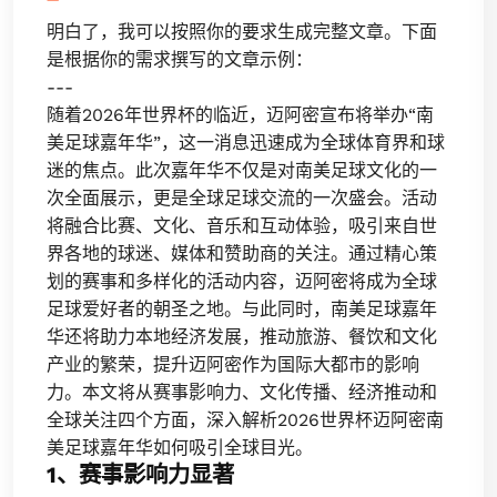
明白了，我可以按照你的要求生成完整文章。下面
是根据你的需求撰写的文章示例：
---
随着2026年世界杯的临近，迈阿密宣布将举办“南
美足球嘉年华”，这一消息迅速成为全球体育界和球
迷的焦点。此次嘉年华不仅是对南美足球文化的一
次全面展示，更是全球足球交流的一次盛会。活动
将融合比赛、文化、音乐和互动体验，吸引来自世
界各地的球迷、媒体和赞助商的关注。通过精心策
划的赛事和多样化的活动内容，迈阿密将成为全球
足球爱好者的朝圣之地。与此同时，南美足球嘉年
华还将助力本地经济发展，推动旅游、餐饮和文化
产业的繁荣，提升迈阿密作为国际大都市的影响
力。本文将从赛事影响力、文化传播、经济推动和
全球关注四个方面，深入解析2026世界杯迈阿密南
美足球嘉年华如何吸引全球目光。
1、赛事影响力显著