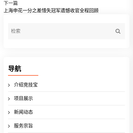
下一篇
上海申花一分之差惜失冠军遗憾收官全程回顾
导航
介绍竞技宝
项目展示
新闻动态
服务宗旨