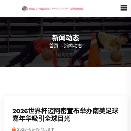
新闻动态
首页
-
新闻动态
2026世界杯迈阿密宣布举办南美足球
嘉年华吸引全球目光
2026-05-19 11:59:11