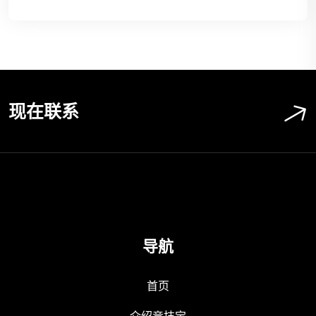
现在联系
导航
首页