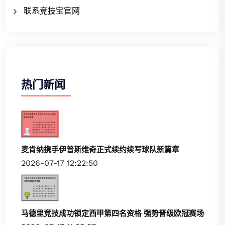
联系竞技宝官网
热门新闻
麦肯纳携手伊普斯维奇正式续约续写球队新篇章
2026-07-17 12:22:50
马德里竞技成功锁定西甲第四名资格 强势晋级欧冠赛场