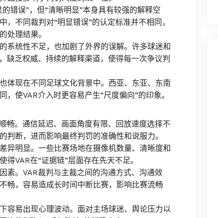
显的错误”，但“清晰明显”本身具有较强的解释空
中，不同裁判对“明显错误”的认定标准并不相同，
的处理结果。
的系统性不足，也加剧了外界的误解。许多球迷和
则，缺乏权威、持续的解释渠道，使得每一次争议判
也体现在不同足球文化背景中。西亚、东亚、东南
，使VAR介入时更容易产生“尺度偏向”的印象。
是顺畅。通信延迟、画面角度有限、回放速度选择不
的判断，进而影响最终判罚的准确性和说服力。
差异明显。一些比赛场地在摄像机数量、清晰度和
得VAR在“证据链”层面存在先天不足。
因素。VAR裁判与主裁之间的沟通方式、沟通效
不畅，容易造成长时间中断比赛，影响比赛流畅
下容易出现心理波动。面对主场球迷、舆论压力以