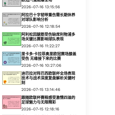
欧冠八强燃爆全场
2026-07-16 13:15:56
阿拉巴十字韧带重伤需长期休养
对球队影响分析
2026-07-16 12:18:54
阿利松因腿筋受伤缺席利物浦多
场关键比赛影响球队表现
2026-07-16 11:22:27
里卡多·卡拉菲奥里欧冠赛场膝盖
受伤 无缘接下来的比赛
2026-07-16 10:27:06
迪巴拉对阵巴西欧联杯全场表现
技术与战术深度复盘解析关键时
刻
2026-07-15 13:14:46
跟随欧联杯赛程感受激情四溢的
足球魅力与无限精彩
2026-07-15 12:18:16