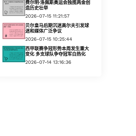
费尔明·洛佩斯奥运会独揽两金创
造历史壮举
2026-07-15 11:21:57
贝尔皇马后期沉迷高尔夫引发球
迷和媒体广泛争议
2026-07-15 10:25:44
西甲联赛争冠形势本周发生重大
变化 多支球队争夺冠军白热化
2026-07-14 13:16:36