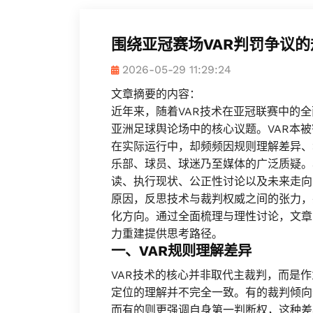
围绕亚冠赛场VAR判罚争议
2026-05-29 11:29:24
文章摘要的内容：
近年来，随着VAR技术在亚冠联赛中的
亚洲足球舆论场中的核心议题。VAR本
在实际运行中，却频频因规则理解差异、
乐部、球员、球迷乃至媒体的广泛质疑。
读、执行现状、公正性讨论以及未来走向
原因，反思技术与裁判权威之间的张力，
化方向。通过全面梳理与理性讨论，文章
力重建提供思考路径。
一、VAR规则理解差异
VAR技术的核心并非取代主裁判，而是
定位的理解并不完全一致。有的裁判倾向于
而有的则更强调自身第一判断权，这种差