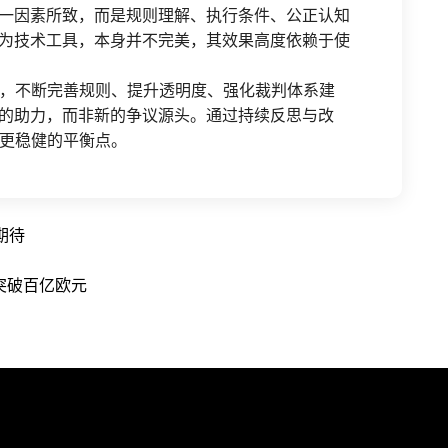
单一因素所致，而是规则理解、执行条件、公正认知
作为技术工具，本身并不完美，其效果高度依赖于使
，不断完善规则、提升透明度、强化裁判体系建
平的助力，而非新的争议源头。通过持续反思与改
更稳健的平衡点。
期待
突破百亿欧元