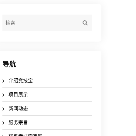
导航
介绍竞技宝
项目展示
新闻动态
服务宗旨