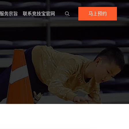
服务宗旨
联系竞技宝官网
马上预约