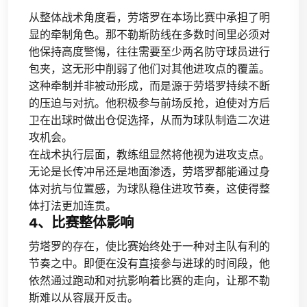
从整体战术角度看，劳塔罗在本场比赛中承担了明
显的牵制角色。那不勒斯防线在多数时间里必须对
他保持高度警惕，往往需要至少两名防守球员进行
包夹，这无形中削弱了他们对其他进攻点的覆盖。
这种牵制并非被动形成，而是源于劳塔罗持续不断
的压迫与对抗。他积极参与前场反抢，迫使对方后
卫在出球时做出仓促选择，从而为球队制造二次进
攻机会。
在战术执行层面，教练组显然将他视为进攻支点。
无论是长传冲吊还是地面渗透，劳塔罗都能通过身
体对抗与位置感，为球队稳住进攻节奏，这使得整
体打法更加连贯。
4、比赛整体影响
劳塔罗的存在，使比赛始终处于一种对主队有利的
节奏之中。即便在没有直接参与进球的时间段，他
依然通过跑动和对抗影响着比赛的走向，让那不勒
斯难以从容展开反击。