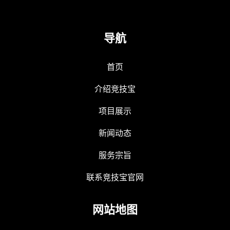
导航
首页
介绍竞技宝
项目展示
新闻动态
服务宗旨
联系竞技宝官网
网站地图