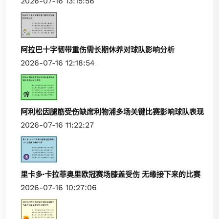
2026-07-16 13:15:56
阿拉巴十字韧带重伤需长期休养对球队影响分析
2026-07-16 12:18:54
阿利松因腿筋受伤缺席利物浦多场关键比赛影响球队表现
2026-07-16 11:22:27
里卡多·卡拉菲奥里欧冠赛场膝盖受伤 无缘接下来的比赛
2026-07-16 10:27:06