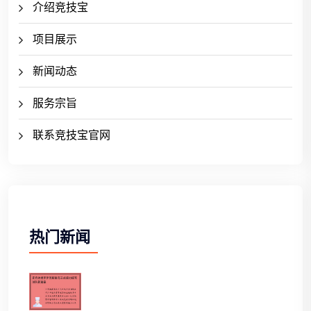
介绍竞技宝
项目展示
新闻动态
服务宗旨
联系竞技宝官网
热门新闻