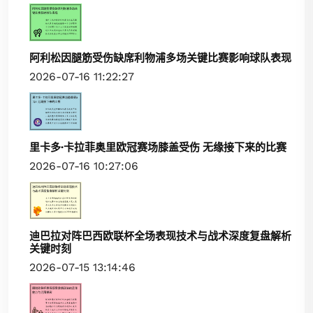
阿利松因腿筋受伤缺席利物浦多场关键比赛影响球队表现
2026-07-16 11:22:27
里卡多·卡拉菲奥里欧冠赛场膝盖受伤 无缘接下来的比赛
2026-07-16 10:27:06
迪巴拉对阵巴西欧联杯全场表现技术与战术深度复盘解析
关键时刻
2026-07-15 13:14:46