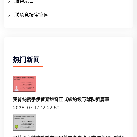
服务宗旨
联系竞技宝官网
热门新闻
麦肯纳携手伊普斯维奇正式续约续写球队新篇章
2026-07-17 12:22:50