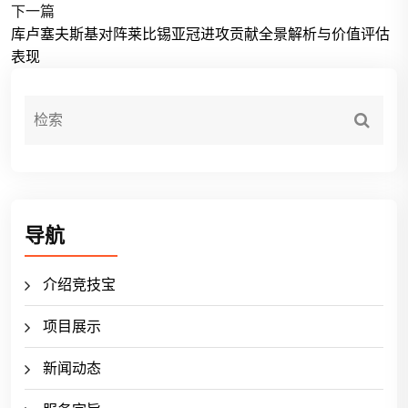
下一篇
库卢塞夫斯基对阵莱比锡亚冠进攻贡献全景解析与价值评估
表现
导航
介绍竞技宝
项目展示
新闻动态