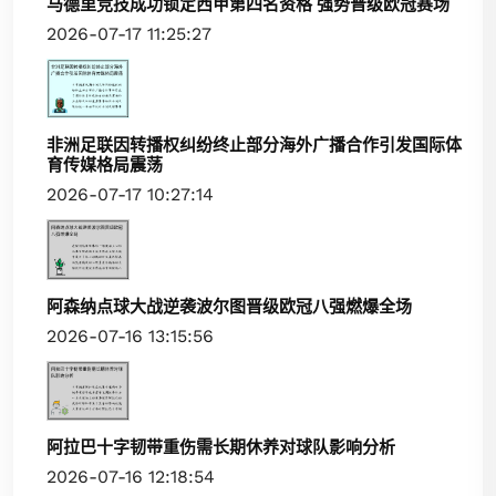
马德里竞技成功锁定西甲第四名资格 强势晋级欧冠赛场
2026-07-17 11:25:27
非洲足联因转播权纠纷终止部分海外广播合作引发国际体
育传媒格局震荡
2026-07-17 10:27:14
阿森纳点球大战逆袭波尔图晋级欧冠八强燃爆全场
2026-07-16 13:15:56
阿拉巴十字韧带重伤需长期休养对球队影响分析
2026-07-16 12:18:54