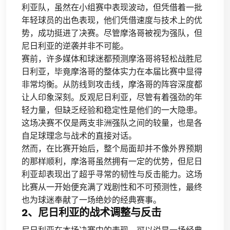
利亚队，虽然在小组赛中表现波动，但凭借着一批
年轻球员的出色表现，他们凭借速度与技术上的优
势，成功挺进了决赛。尽管摩洛哥被视为强队，但
尼日利亚的逆袭并非不可能。
赛前，许多媒体和球迷都预测摩洛哥将轻松战胜尼
日利亚，毕竟摩洛哥的整体实力在本届比赛中显得
非常均衡。从防线到攻击线，摩洛哥的阵容深度都
让人印象深刻。反观尼日利亚，尽管有着强劲的年
轻力量，但缺乏经验和稳定性是他们的一大隐患。
这场决赛不仅是两支非洲强队之间的较量，也是各
自足球理念与战术的直接对话。
然而，在比赛开始后，整个局面却并不像外界预期
的那样顺利，摩洛哥虽然拥有一定的优势，但尼日
利亚却表现出了超乎寻常的韧性与反击能力。这场
比赛从一开始便充满了戏剧性和不可预测性，最终
也为球迷奉献了一场绝妙的经典赛事。
2、尼日利亚的战术调整与反击