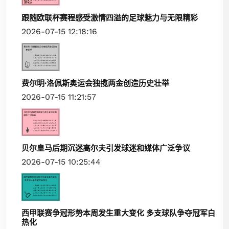
跟随欧联杯赛程感受激情四溢的足球魅力与无限精彩
2026-07-15 12:18:16
费尔明·洛佩斯奥运会独揽两金创造历史壮举
2026-07-15 11:21:57
贝尔皇马后期沉迷高尔夫引发球迷和媒体广泛争议
2026-07-15 10:25:44
西甲联赛争冠形势本周发生重大变化 多支球队争夺冠军白
热化