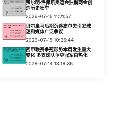
费尔明·洛佩斯奥运会独揽两金创
造历史壮举
2026-07-15 11:21:57
贝尔皇马后期沉迷高尔夫引发球
迷和媒体广泛争议
2026-07-15 10:25:44
西甲联赛争冠形势本周发生重大
变化 多支球队争夺冠军白热化
2026-07-14 13:16:36