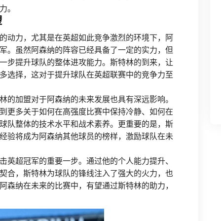
力。
望
的动力，尤其是在英超如此竞争激烈的环境下，阿
军。虽然阿森纳的阵容已经具备了一定的实力，但
一步提升球队的整体进攻能力。斯特林的到来，让
多选择，这对于提升球队在英超联赛中的竞争力至
林的加盟对于阿森纳的未来发展也具有深远影响。
到更多关于如何在高强度比赛中保持冷静、如何在
球队整体的技术水平和战术素养。更重要的是，斯
经验将成为阿森纳其他球员的榜样，激励球队在未
击英超冠军的重要一步。通过他的个人能力提升、
契合，斯特林为球队的锋线注入了强大的火力，也
阿森纳在未来的比赛中，有望通过斯特林的助力，