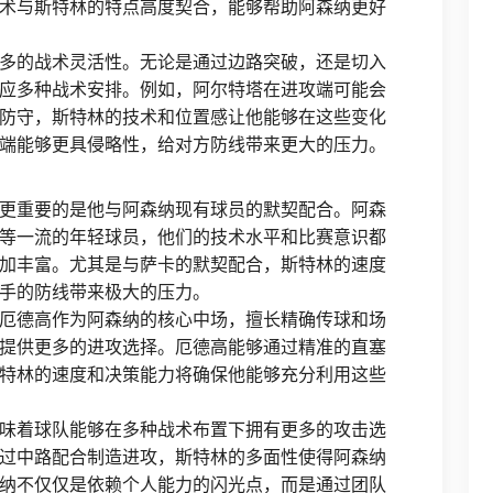
术与斯特林的特点高度契合，能够帮助阿森纳更好
多的战术灵活性。无论是通过边路突破，还是切入
应多种战术安排。例如，阿尔特塔在进攻端可能会
防守，斯特林的技术和位置感让他能够在这些变化
端能够更具侵略性，给对方防线带来更大的压力。
更重要的是他与阿森纳现有球员的默契配合。阿森
等一流的年轻球员，他们的技术水平和比赛意识都
加丰富。尤其是与萨卡的默契配合，斯特林的速度
手的防线带来极大的压力。
厄德高作为阿森纳的核心中场，擅长精确传球和场
提供更多的进攻选择。厄德高能够通过精准的直塞
特林的速度和决策能力将确保他能够充分利用这些
味着球队能够在多种战术布置下拥有更多的攻击选
过中路配合制造进攻，斯特林的多面性使得阿森纳
纳不仅仅是依赖个人能力的闪光点，而是通过团队