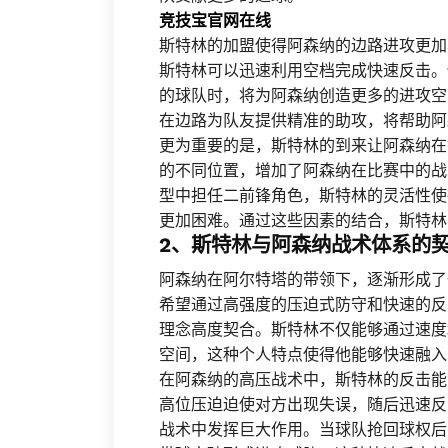
竞技宝官网在线
斯特林的加盟使得阿森纳的边路进攻更加
斯特林可以迅速利用空档完成快速反击。
的球队时，将为阿森纳创造更多的进攻空
在边路为队友提供精准的助攻，将帮助阿
更为重要的是，斯特林的到来让阿森纳在
的不同位置，增加了阿森纳在比赛中的战
型中担任二前锋角色，斯特林的灵活性使
更加困难。通过这些因素的结合，斯特林
2、斯特林与阿森纳战术体系的
阿森纳在阿尔特塔的带领下，逐渐形成了
希望通过高强度的压迫式防守和快速的反
理念高度契合。斯特林不仅能够通过速度
空间，这种个人特点使得他能够快速融入
在阿森纳的高压战术中，斯特林的反击能
高位压迫迫使对方出现失误，随后迅速反
战术中发挥巨大作用。当球队抢回球权后