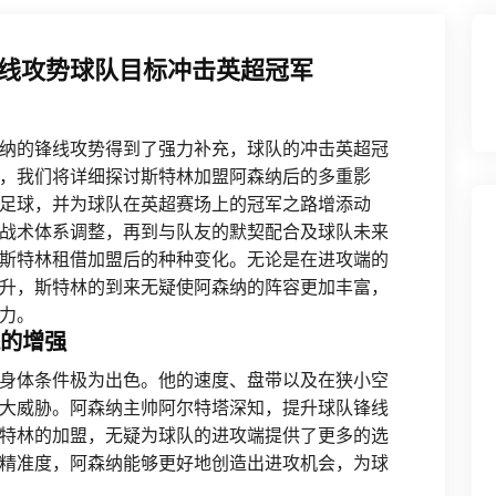
线攻势球队目标冲击英超冠军
纳的锋线攻势得到了强力补充，球队的冲击英超冠
，我们将详细探讨斯特林加盟阿森纳后的多重影
足球，并为球队在英超赛场上的冠军之路增添动
战术体系调整，再到与队友的默契配合及球队未来
斯特林租借加盟后的种种变化。无论是在进攻端的
升，斯特林的到来无疑使阿森纳的阵容更加丰富，
力。
线的增强
身体条件极为出色。他的速度、盘带以及在狭小空
大威胁。阿森纳主帅阿尔特塔深知，提升球队锋线
特林的加盟，无疑为球队的进攻端提供了更多的选
精准度，阿森纳能够更好地创造出进攻机会，为球