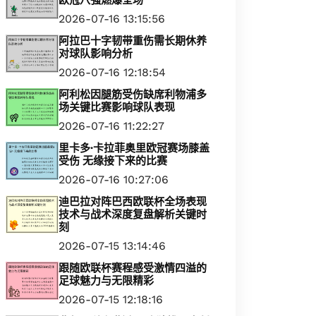
欧冠八强燃爆全场
2026-07-16 13:15:56
阿拉巴十字韧带重伤需长期休养
对球队影响分析
2026-07-16 12:18:54
阿利松因腿筋受伤缺席利物浦多
场关键比赛影响球队表现
2026-07-16 11:22:27
里卡多·卡拉菲奥里欧冠赛场膝盖
受伤 无缘接下来的比赛
2026-07-16 10:27:06
迪巴拉对阵巴西欧联杯全场表现
技术与战术深度复盘解析关键时
刻
2026-07-15 13:14:46
跟随欧联杯赛程感受激情四溢的
足球魅力与无限精彩
2026-07-15 12:18:16