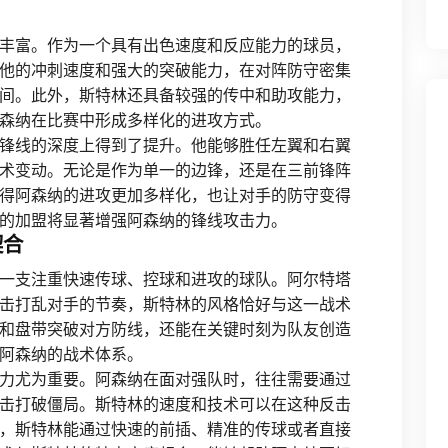
丰富。作为一个具有出色速度和反应能力的球员，
他的冲刺速度和强大的突破能力，在对阵防守密集
间。此外，斯特林还具备较强的传中和助攻能力，
森纳在比赛中形成多样化的进攻方式。
锋线的深度上得到了提升。他能够胜任左翼和右翼
术变动。无论是作为单一的边锋，还是在三前锋阵
得阿森纳的进攻更加多样化，也让对手的防守变得
的加盟将显著增强阿森纳的锋线攻击力。
契合
一支注重快速传球、控球和进攻的球队。阿尔特塔
击打乱对手的节奏，斯特林的风格恰好与这一战术
和盘带突破对方防线，还能在关键时刻为队友创造
阿森纳的战术体系。
力尤为重要。阿森纳在面对强队时，往往需要通过
击打破僵局。斯特林的速度和技术可以在这种反击
，斯特林能通过快速的前插、精准的传球或者直接