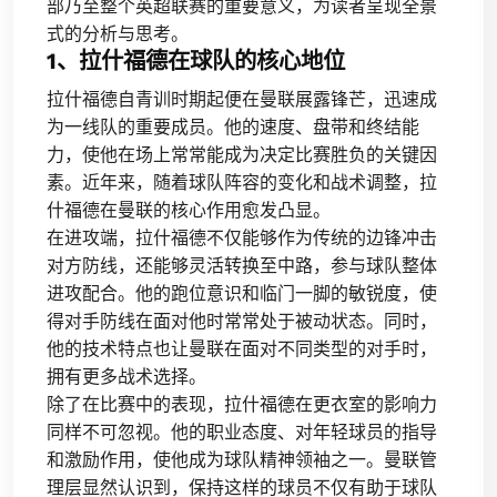
部乃至整个英超联赛的重要意义，为读者呈现全景
式的分析与思考。
1、拉什福德在球队的核心地位
拉什福德自青训时期起便在曼联展露锋芒，迅速成
为一线队的重要成员。他的速度、盘带和终结能
力，使他在场上常常能成为决定比赛胜负的关键因
素。近年来，随着球队阵容的变化和战术调整，拉
什福德在曼联的核心作用愈发凸显。
在进攻端，拉什福德不仅能够作为传统的边锋冲击
对方防线，还能够灵活转换至中路，参与球队整体
进攻配合。他的跑位意识和临门一脚的敏锐度，使
得对手防线在面对他时常常处于被动状态。同时，
他的技术特点也让曼联在面对不同类型的对手时，
拥有更多战术选择。
除了在比赛中的表现，拉什福德在更衣室的影响力
同样不可忽视。他的职业态度、对年轻球员的指导
和激励作用，使他成为球队精神领袖之一。曼联管
理层显然认识到，保持这样的球员不仅有助于球队