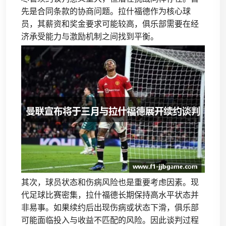
先是合同条款的协商问题。拉什福德作为核心球
员，其薪资和奖金要求可能较高，俱乐部需要在经
济承受能力与激励机制之间找到平衡。
其次，球员状态和伤病风险也是重要考虑因素。现
代足球比赛密集，拉什福德长期保持高水平状态并
非易事。如果续约后出现伤病或状态下滑，俱乐部
可能面临投入与收益不匹配的风险。因此谈判过程