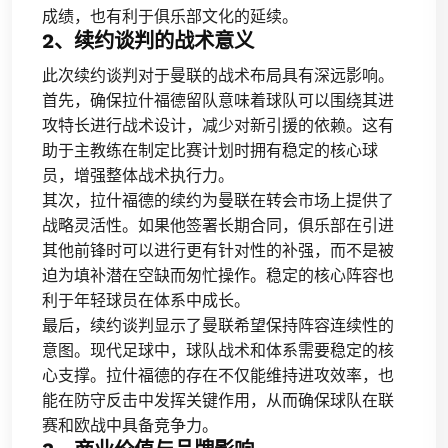
成绩，也有利于俱乐部文化的延续。
2、续约谈判的战术意义
此次续约谈判对于曼联的战术布局具有深远影响。
首先，确保拉什福德留队意味着球队可以围绕其进
攻特长进行战术设计，减少对新引援的依赖。这有
助于主教练在制定比赛计划时拥有稳定的核心球
员，增强整体战术执行力。
其次，拉什福德的续约为曼联在转会市场上提供了
战略灵活性。如果他签署长期合同，俱乐部在引进
其他前锋时可以进行更有针对性的补强，而不是被
迫为填补潜在空缺而匆忙操作。稳定的核心阵容也
利于年轻球员在体系中成长。
最后，续约谈判显示了曼联希望保持阵容连续性的
意图。现代足球中，球队战术和体系需要稳定的核
心支撑。拉什福德的存在不仅能维持进攻效率，也
能在防守反击中发挥关键作用，从而确保球队在联
赛和欧战中具备竞争力。