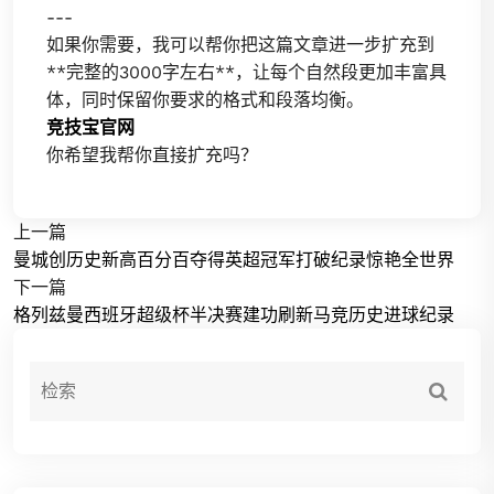
---
如果你需要，我可以帮你把这篇文章进一步扩充到
**完整的3000字左右**，让每个自然段更加丰富具
体，同时保留你要求的格式和段落均衡。
竞技宝官网
你希望我帮你直接扩充吗？
上一篇
曼城创历史新高百分百夺得英超冠军打破纪录惊艳全世界
下一篇
格列兹曼西班牙超级杯半决赛建功刷新马竞历史进球纪录