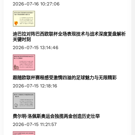
2026-07-16 10:27:06
迪巴拉对阵巴西欧联杯全场表现技术与战术深度复盘解析
关键时刻
2026-07-15 13:14:46
跟随欧联杯赛程感受激情四溢的足球魅力与无限精彩
2026-07-15 12:18:16
费尔明·洛佩斯奥运会独揽两金创造历史壮举
2026-07-15 11:21:57