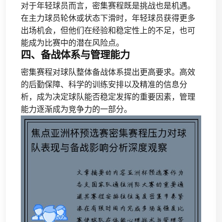
对于年轻球员而言，密集赛程既是挑战也是机遇。
在主力球员轮休或状态下滑时，年轻球员获得更多
出场机会，但他们在经验和稳定性上的不足，也可
能成为比赛中的潜在风险点。
四、备战体系与管理能力
密集赛程对球队整体备战体系提出更高要求。高效
的后勤保障、科学的训练安排以及精准的信息分
析，成为决定球队能否稳定发挥的重要因素，管理
能力逐渐成为竞争力的一部分。