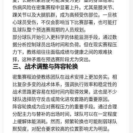
复，长期积累后便可能演变为更严重的身体隐患。
伤病风险在密集赛程中显著上升。尤其是膝关节、
踝关节以及大腿肌群，成为高频受伤部位。一旦核
心球员受伤，不仅会影响当下比赛部署，也可能打
乱球队整个预选赛周期的人员规划。
部分球队开始引入更科学的体能监测手段，通过数
据分析控制球员出场时间和负荷。但在现实赛程压
力下，教练组往往面临成绩与健康之间的艰难抉
择，这种矛盾在预选赛阶段尤为突出。
三、战术调整与阵容轮换
密集赛程迫使教练团队在战术安排上更加务实。相
比复杂多变的战术体系，强调执行效率和稳定性的
战术思路更容易在短时间内取得效果，这也是不少
球队选择防守反击或简化进攻套路的重要原因。
阵容轮换成为应对赛程压力的重要手段。通过合理
分配主力与替补的出场时间，球队可以在一定程度
上缓解体能消耗。然而，频繁轮换也可能削弱球队
默契度，对配合要求较高的位置影响尤为明显。