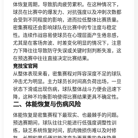
体恢复周期，导致肌肉疲劳累积。在这种情况下，
球员在比赛中的爆发力、对抗强度以及冲刺次数都
会受到不同程度的影响，进而拉低整体比赛质量。
密集赛程还会影响球队在比赛中的专注度与稳定
性。连续作战容易使球员在心理层面产生倦怠感，
尤其是在客场奔波、时差变化明显的情况下，注意
力下降往往导致防守失误或关键时刻判断失准，这
在预选赛中往往直接决定比赛结果。
竞技宝官网
从整体表现来看，密集赛程对阵容深度不足的球队
冲击尤为明显。主力球员长时间高负荷出场，一旦
状态下滑或出现伤病，球队整体战斗力便会迅速下
降，这种不均衡影响使得比赛结果更具不确定性。
二、体能恢复与伤病风险
体能恢复是密集赛程下最现实、也最棘手的问题。
预选赛期间，球队往往只能进行低强度调整性训
练，缺乏系统恢复时间，肌肉微损伤难以及时修