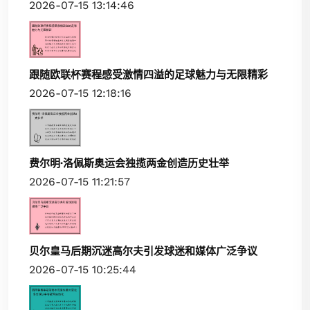
2026-07-15 13:14:46
跟随欧联杯赛程感受激情四溢的足球魅力与无限精彩
2026-07-15 12:18:16
费尔明·洛佩斯奥运会独揽两金创造历史壮举
2026-07-15 11:21:57
贝尔皇马后期沉迷高尔夫引发球迷和媒体广泛争议
2026-07-15 10:25:44