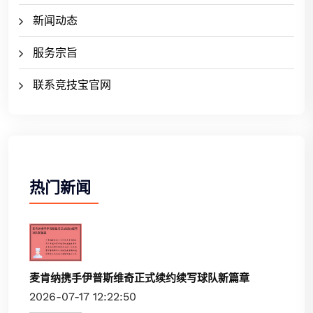
新闻动态
服务宗旨
联系竞技宝官网
热门新闻
麦肯纳携手伊普斯维奇正式续约续写球队新篇章
2026-07-17 12:22:50