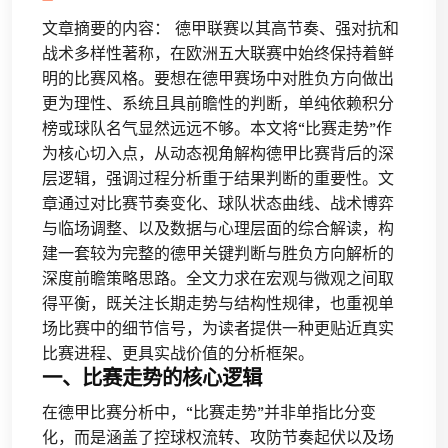
文章摘要的内容： 德甲联赛以其高节奏、强对抗和
战术多样性著称，在欧洲五大联赛中始终保持着鲜
明的比赛风格。要想在德甲赛场中对胜负方向做出
更为理性、系统且具前瞻性的判断，单纯依赖积分
榜或球队名气显然远远不够。本文将“比赛走势”作
为核心切入点，从动态视角解构德甲比赛背后的深
层逻辑，强调过程分析重于结果判断的重要性。文
章通过对比赛节奏变化、球队状态曲线、战术博弈
与临场调整、以及数据与心理层面的综合解读，构
建一套较为完整的德甲关键判断与胜负方向解析的
深度前瞻策略思路。全文力求在宏观与微观之间取
得平衡，既关注长期走势与结构性规律，也重视单
场比赛中的细节信号，为读者提供一种更贴近真实
比赛进程、更具实战价值的分析框架。
一、比赛走势的核心逻辑
在德甲比赛分析中，“比赛走势”并非单指比分变
化，而是涵盖了控球权流转、攻防节奏起伏以及场