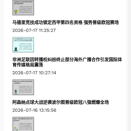
马德里竞技成功锁定西甲第四名资格 强势晋级欧冠赛场
2026-07-17 11:25:27
非洲足联因转播权纠纷终止部分海外广播合作引发国际体
育传媒格局震荡
2026-07-17 10:27:14
阿森纳点球大战逆袭波尔图晋级欧冠八强燃爆全场
2026-07-16 13:15:56