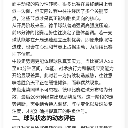
面主动权的阶段性转移。很多比赛在最终结果上看
似一边倒，但实际过程中往往经历了多个关键节
点，这些节点才是真正影响胜负走向的核心。
从开局阶段来看，德甲球队普遍强调高强度压迫，
前15分钟的比赛走势往往决定了整体基调。若一支
球队能够在开局迅速建立压制优势，即便未能取得
进球，也会在心理和节奏上占据主动，为后续比赛
埋下伏笔。
中段走势则更能体现球队真实实力。当比赛进入20
至60分钟区间，体能、战术执行力和临场应变能力
开始显现差异。此时若一方持续制造威胁，往往意
味着胜负天平正在缓慢倾斜，而非偶然现象。
末段走势同样不可忽视。德甲比赛进球分布较为分
散，最后20分钟经常出现局势反转。这一阶段的走
势判断，需要结合换人调整、阵型变化以及球员专
注度，才能准确捕捉真正的胜负信号。
二、球队状态的动态评估