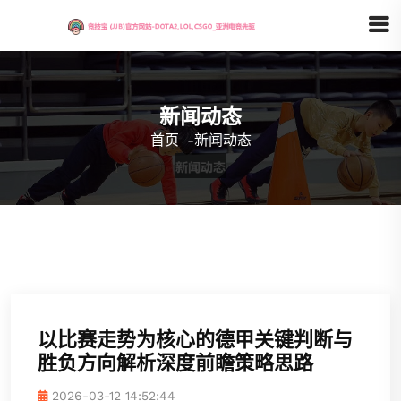
新闻动态
首页
-
新闻动态
以比赛走势为核心的德甲关键判断与
胜负方向解析深度前瞻策略思路
2026-03-12 14:52:44