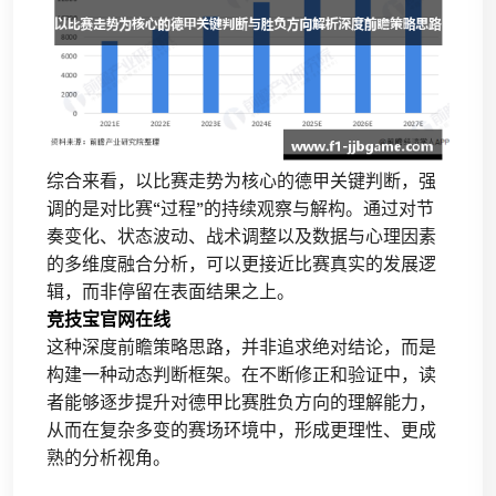
综合来看，以比赛走势为核心的德甲关键判断，强
调的是对比赛“过程”的持续观察与解构。通过对节
奏变化、状态波动、战术调整以及数据与心理因素
的多维度融合分析，可以更接近比赛真实的发展逻
辑，而非停留在表面结果之上。
竞技宝官网在线
这种深度前瞻策略思路，并非追求绝对结论，而是
构建一种动态判断框架。在不断修正和验证中，读
者能够逐步提升对德甲比赛胜负方向的理解能力，
从而在复杂多变的赛场环境中，形成更理性、更成
熟的分析视角。