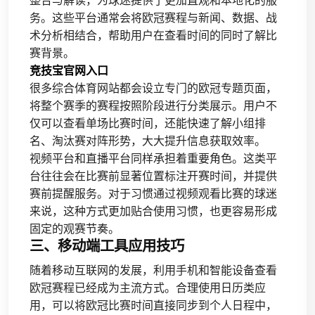
整合与解读，为球迷提供了更加直观和本地化的服
务。这些平台通常会将欧冠赛程与新闻、数据、战
术分析相结合，帮助用户在查看时间的同时了解比
赛背景。
竞技宝官网入口
很多综合体育网站都会设立专门的欧冠专题页面，
将整个赛季的赛程按照阶段进行分类展示。用户不
仅可以查看单场比赛时间，还能快速了解小组排
名、淘汰赛对阵形势，大大提升信息获取效率。
视频平台和直播平台同样承担着重要角色。这类平
台往往会在比赛前显著位置标注开赛时间，并提供
赛前提醒服务。对于习惯通过视频观看比赛的球迷
来说，这种方式更加贴合使用习惯，也更容易形成
固定的观赛节奏。
三、移动端工具应用技巧
随着移动互联网的发展，利用手机和智能设备查看
欧冠赛程已经成为主流方式。合理使用日历类应
用，可以将欧冠比赛时间直接同步到个人日程中，