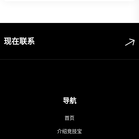
现在联系
导航
首页
介绍竞技宝