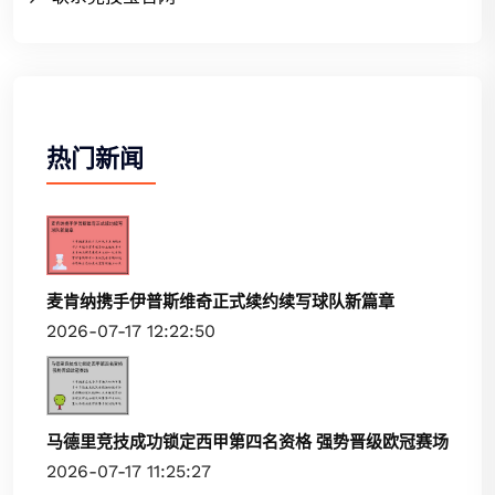
热门新闻
麦肯纳携手伊普斯维奇正式续约续写球队新篇章
2026-07-17 12:22:50
马德里竞技成功锁定西甲第四名资格 强势晋级欧冠赛场
2026-07-17 11:25:27