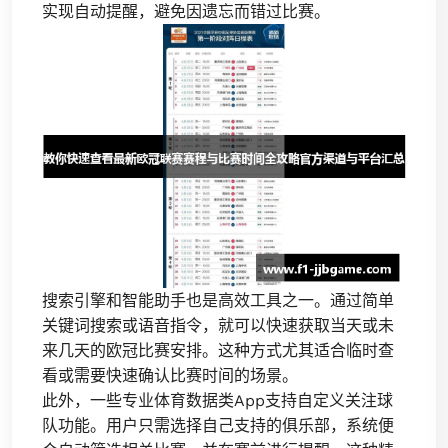
实现自动提醒，避免因遗忘而错过比赛。
搜索引擎和智能助手也是高效工具之一。通过简单
关键词搜索或语音指令，就可以快速获取当天或未
来几天的欧冠比赛安排。这种方式尤其适合临时查
看或需要快速确认比赛时间的场景。
此外，一些专业体育数据类App支持自定义关注球
队功能。用户只需选择自己支持的俱乐部，系统便