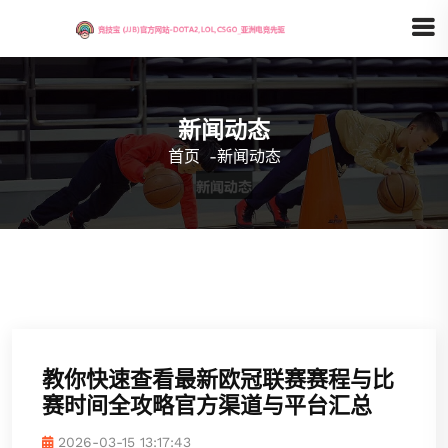
新闻动态
首页
-
新闻动态
教你快速查看最新欧冠联赛赛程与比
赛时间全攻略官方渠道与平台汇总
2026-03-15 13:17:43