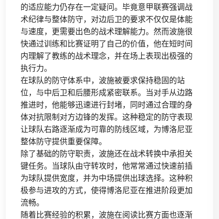
的适应能力仍存在一定疑问。毕竟意甲联赛强调战
术纪律与整体防守，对边后卫的要求不仅仅是体能
与速度，更需要出色的战术理解能力。然而波施很
快通过训练和比赛证明了自己的价值，他在短时间
内理解了教练的战术理念，并在场上表现出极强的
执行力。
在球队的防守体系中，波施被要求保持稳固的站
位，与中后卫和后腰形成紧密联系。当对手从边路
推进时，他能够迅速进行封堵，同时通过合理的身
体对抗限制对方边锋的发挥。这种稳定的防守表现
让球队右路逐渐成为可靠的防线区域，为博洛尼亚
整体防守提供重要保障。
除了基础的防守职责，波施还在战术转换中承担关
键任务。当球队由守转攻时，他常常通过快速前插
为球队提供宽度，并为中场提供出球选择。这种积
极参与进攻的方式，使得博洛尼亚在推进阶段更加
流畅。
随着比赛经验的积累，波施在阅读比赛方面也逐渐