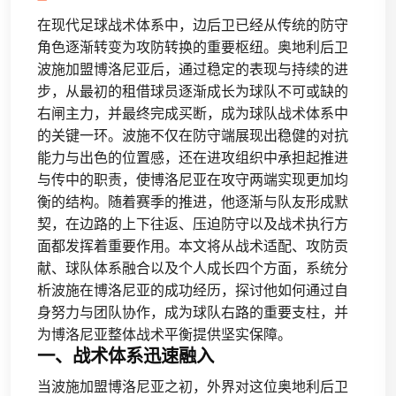
在现代足球战术体系中，边后卫已经从传统的防守
角色逐渐转变为攻防转换的重要枢纽。奥地利后卫
波施加盟博洛尼亚后，通过稳定的表现与持续的进
步，从最初的租借球员逐渐成长为球队不可或缺的
右闸主力，并最终完成买断，成为球队战术体系中
的关键一环。波施不仅在防守端展现出稳健的对抗
能力与出色的位置感，还在进攻组织中承担起推进
与传中的职责，使博洛尼亚在攻守两端实现更加均
衡的结构。随着赛季的推进，他逐渐与队友形成默
契，在边路的上下往返、压迫防守以及战术执行方
面都发挥着重要作用。本文将从战术适配、攻防贡
献、球队体系融合以及个人成长四个方面，系统分
析波施在博洛尼亚的成功经历，探讨他如何通过自
身努力与团队协作，成为球队右路的重要支柱，并
为博洛尼亚整体战术平衡提供坚实保障。
一、战术体系迅速融入
当波施加盟博洛尼亚之初，外界对这位奥地利后卫