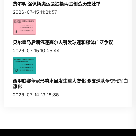
费尔明·洛佩斯奥运会独揽两金创造历史壮举
2026-07-15 11:21:57
贝尔皇马后期沉迷高尔夫引发球迷和媒体广泛争议
2026-07-15 10:25:44
西甲联赛争冠形势本周发生重大变化 多支球队争夺冠军白
热化
2026-07-14 13:16:36