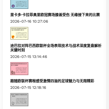
里卡多·卡拉菲奥里欧冠赛场膝盖受伤 无缘接下来的比赛
2026-07-16 10:27:06
迪巴拉对阵巴西欧联杯全场表现技术与战术深度复盘解析
关键时刻
2026-07-15 13:14:46
跟随欧联杯赛程感受激情四溢的足球魅力与无限精彩
2026-07-15 12:18:16