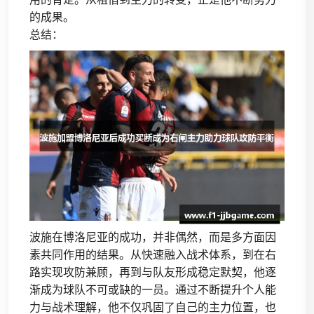
的成果。
总结：
波施在博洛尼亚的成功，并非偶然，而是多方面因
素共同作用的结果。从快速融入战术体系，到在右
路实现攻防兼顾，再到与队友形成稳定默契，他逐
渐成为球队不可或缺的一员。通过不断提升个人能
力与战术理解，他不仅巩固了自己的主力位置，也