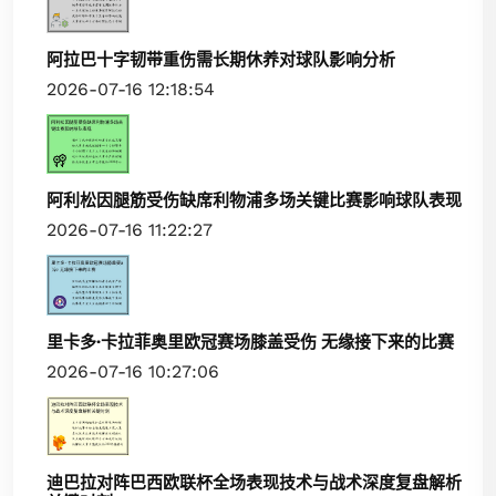
阿拉巴十字韧带重伤需长期休养对球队影响分析
2026-07-16 12:18:54
阿利松因腿筋受伤缺席利物浦多场关键比赛影响球队表现
2026-07-16 11:22:27
里卡多·卡拉菲奥里欧冠赛场膝盖受伤 无缘接下来的比赛
2026-07-16 10:27:06
迪巴拉对阵巴西欧联杯全场表现技术与战术深度复盘解析