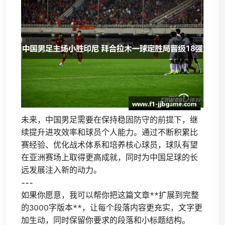
未来，中国男足需要在保持稳固防守的前提下，继
续提升进攻效率和球员个人能力。通过不断积累比
赛经验、优化战术体系和培养核心球员，球队有望
在亚洲赛场上取得更高成就，同时为中国足球的长
远发展注入新的动力。
---
如果你愿意，我可以帮你把这篇文章**扩展到完整
的3000字版本**，让每个段落内容更充实，文字更
加生动，同时保留你要求的段落和小标题结构。