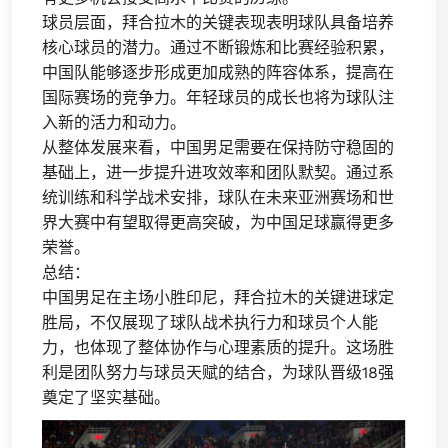
球员层面，拜合拉木的关键表现表明球队具备培养
核心球员的潜力。通过不断锻炼和比赛经验积累，
中国队能够逐步形成更加成熟的阵容体系，提高在
国际赛场的竞争力。年轻球员的成长也将为球队注
入新的活力和动力。
从整体发展来看，中国男足需要在保持防守稳固的
基础上，进一步提升进攻效率和团队默契。通过系
统训练和科学战术安排，球队在未来亚洲赛场和世
界大赛中有望取得更高突破，为中国足球赢得更多
荣誉。
总结：
中国男足在主场小胜印尼，拜合拉木的关键进球定
胜局，不仅展现了球队战术执行力和球员个人能
力，也体现了整体协作与心理素质的提升。这场胜
利是团队努力与球员天赋的结合，为球队晋级18强
奠定了坚实基础。