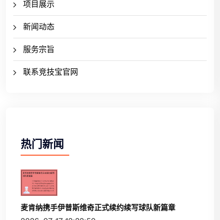
项目展示
新闻动态
服务宗旨
联系竞技宝官网
热门新闻
麦肯纳携手伊普斯维奇正式续约续写球队新篇章