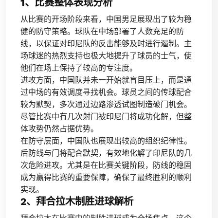
1、比赛整体表现分析
从比赛的开场阶段来看，中国男足展现出了较为稳
健的防守策略。球队在中场部署了人数充足的防
线，以保证对印尼队的反击能够及时进行遏制。主
场球迷的热烈支持也极大地提升了球员的士气，使
他们在场上保持了较高的专注度。
进攻方面，中国队并未一开始就盲目压上，而是通
过中场的有效调度寻找机会。球员之间的传球配合
较为默契，多次通过边路渗透试图制造破门机会。
尽管比赛中有几次射门被印尼门将成功化解，但整
体攻势仍然占据优势。
在防守层面，中国队也展现出较高的组织纪律性。
后防线与门将配合默契，有效地化解了印尼队的几
次危险进攻。尤其是在比赛关键阶段，防线的稳固
成为赢得比赛的重要保障，确保了最终胜利的顺利
实现。
2、拜合拉木制胜进球解析