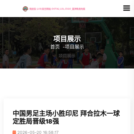
项目展示
首页
-
项目展示
中国男足主场小胜印尼 拜合拉木一球
定胜局晋级18强
2026-05-20 16:58:17