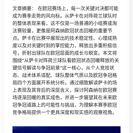
文章摘要： 在欧冠赛场上，每一次关键对决都可能
成为赛季走势的风向标。从萨卡在对阵荷兰球队时
的整体表现来看，这不仅是一场普通的小组赛或淘
汰赛较量，更像是阿森纳欧冠状态回暖的重要节
点。萨卡在比赛中展现出的技术稳定性、心理成熟
度以及对关键时刻的掌控能力，释放出多重积极信
号，折射出球队在欧冠层面的成长与蜕变。本文将
围绕“从萨卡对阵荷兰球队看欧冠状态回暖释放的关
键信号解读与争冠前景”这一核心，从个人竞技状
态、战术体系适配、球队整体气质以及欧冠争冠格
局四个方面展开系统分析。通过细致解读萨卡的场
上表现及其背后的深层含义，探讨阿森纳在欧冠赛
场逐渐回暖的真实成色，并进一步展望其在未来欧
冠争冠道路上的可能性与挑战，为理解本赛季欧冠
竞争格局提供一个更具深度和现实感的观察视角。