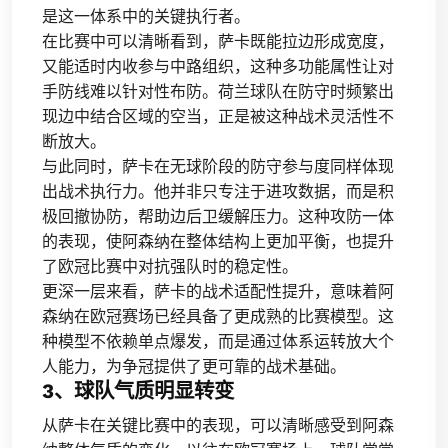
是这一体系中的关键执行者。
在比赛中可以清晰看到，萨卡既能拉边形成宽度，
又能适时内收参与中路组织，这种多功能属性让对
手防线难以针对性布防。荷兰球队在防守时频繁出
现边中结合区域的空当，正是被这种战术灵活性不
断放大。
与此同时，萨卡在无球阶段的防守参与度同样体现
出战术执行力。他并非只专注于进攻数据，而是积
极回撤协防，帮助边后卫缓解压力。这种攻防一体
的表现，使阿森纳在整体结构上更加平衡，也提升
了欧冠比赛中对抗强队时的稳定性。
更深一层来看，萨卡的战术适配性提升，意味着阿
森纳在欧冠赛场已经具备了更成熟的比赛模型。这
种模型不依赖单点爆发，而是通过体系运转放大个
人能力，为争冠提供了更可靠的战术基础。
3、球队气质明显转变
从萨卡在关键比赛中的表现，可以清晰感受到阿森