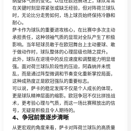
纳整体气质的变化。以往在欧冠赛场上，球队常常
在关键时刻显得紧张或缺乏经验，但对阵荷兰球队
时，无论比分走势如何，场上球员始终保持冷静和
耐心。
萨卡作为球队的重要进攻核心，在比赛中多次主动
承担责任，这种领袖气质的显现对全队产生了积极
影响。当年轻球员敢于在欧冠舞台上主动要球、敢
于做动作时，球队整体的心理层级也随之提升。
此外，球队在逆境中的反应速度和调整能力明显增
强。面对荷兰球队阶段性的压迫，阿森纳并未慌
乱，而是通过阵型微调和节奏变化重新掌控局面，
这种成熟度正是欧冠强队的重要标志。
可以说，萨卡的稳定发挥不仅是个人成长的体现，
更是球队精神层面的缩影。欧冠争冠不仅比拼技战
术，更考验心理与气质，而这一场比赛释放出的信
号，无疑是积极且令人期待的。
4、争冠前景逐步清晰
从更宏观的角度来看，萨卡对阵荷兰球队的高质量