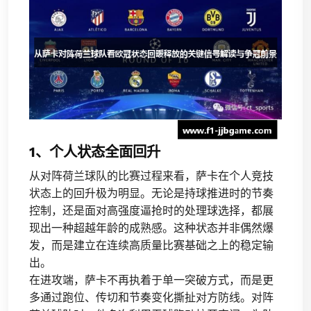
1、个人状态全面回升
从对阵荷兰球队的比赛过程来看，萨卡在个人竞技
状态上的回升极为明显。无论是持球推进时的节奏
控制，还是面对高强度逼抢时的处理球选择，都展
现出一种超越年龄的成熟感。这种状态并非偶然爆
发，而是建立在连续高质量比赛基础之上的稳定输
出。
在进攻端，萨卡不再执着于单一突破方式，而是更
多通过跑位、传切和节奏变化撕扯对方防线。对阵