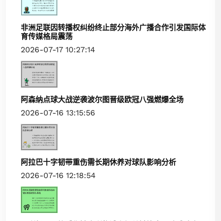
非洲足联因转播权纠纷终止部分海外广播合作引发国际体
育传媒格局震荡
2026-07-17 10:27:14
阿森纳点球大战逆袭波尔图晋级欧冠八强燃爆全场
2026-07-16 13:15:56
阿拉巴十字韧带重伤需长期休养对球队影响分析
2026-07-16 12:18:54