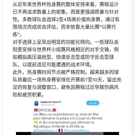
从近年来世界杯热身赛的整体安排来看，赛程设计
已不再追求数量上的密集，而是更强调质量与针对
性。多数球队会选择2至4场高价值热身赛，通过有
限场次完成状态评估，而非依靠大量比赛“以赛代
练”。
对手选择上呈现出明显的功能化倾向。一些球队会
刻意安排与世界杯小组赛风格相近的对手交锋，例
如模拟高压逼抢型、快速反击型或防守反击型球
队，以提前适应可能遭遇的战术环境。
此外，热身赛时间节点被严格控制。越来越多的球
队将最后一场热身赛安排在开赛前7至10天，留出充
足的恢复与调整窗口，避免因赛程过近导致伤病风
险和疲劳积累。