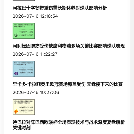
阿拉巴十字韧带重伤需长期休养对球队影响分析
2026-07-16 12:18:54
阿利松因腿筋受伤缺席利物浦多场关键比赛影响球队表现
2026-07-16 11:22:27
里卡多·卡拉菲奥里欧冠赛场膝盖受伤 无缘接下来的比赛
2026-07-16 10:27:06
迪巴拉对阵巴西欧联杯全场表现技术与战术深度复盘解析
关键时刻