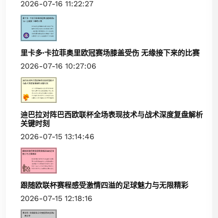
2026-07-16 11:22:27
里卡多·卡拉菲奥里欧冠赛场膝盖受伤 无缘接下来的比赛
2026-07-16 10:27:06
迪巴拉对阵巴西欧联杯全场表现技术与战术深度复盘解析
关键时刻
2026-07-15 13:14:46
跟随欧联杯赛程感受激情四溢的足球魅力与无限精彩
2026-07-15 12:18:16