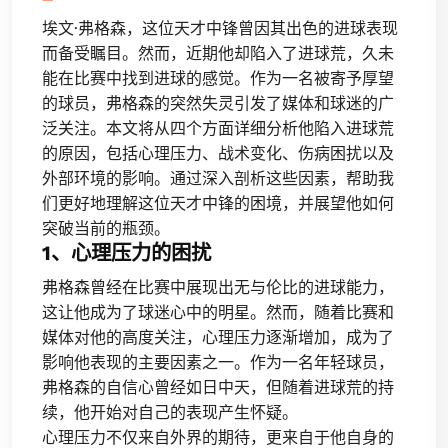
埃文·弗格森，这位天才中锋曾因其出色的进球表现
而备受瞩目。然而，近期他却陷入了进球荒，久未
能在比赛中找到进球的感觉。作为一名被寄予厚望
的球员，弗格森的突然失灵引发了媒体和球迷的广
泛关注。本文将从四个方面详细分析他陷入进球荒
的原因，包括心理压力、战术变化、伤病困扰以及
外部环境的影响。通过深入剖析这些因素，帮助我
们更好地理解这位天才中锋的困境，并展望他如何
突破当前的瓶颈。
1、心理压力的困扰
弗格森曾经在比赛中展现出无与伦比的进球能力，
这让他成为了球迷心中的明星。然而，随着比赛和
媒体对他的高度关注，心理压力逐渐增加，成为了
影响他表现的主要因素之一。作为一名年轻球员，
弗格森的自信心曾经如日中天，但随着进球荒的持
续，他开始对自己的表现产生怀疑。
心理压力不仅来自外界的期待，更来自于他自身的