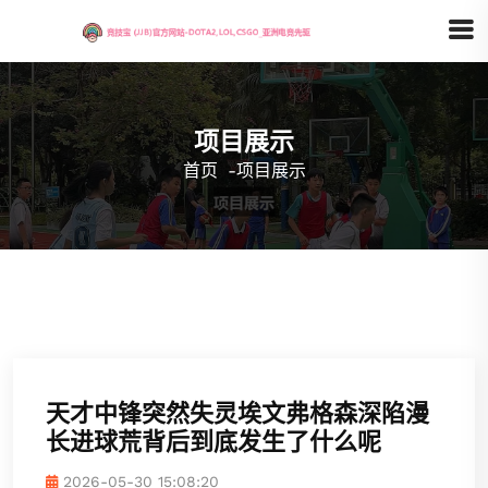
项目展示
首页
-
项目展示
天才中锋突然失灵埃文弗格森深陷漫
长进球荒背后到底发生了什么呢
2026-05-30 15:08:20