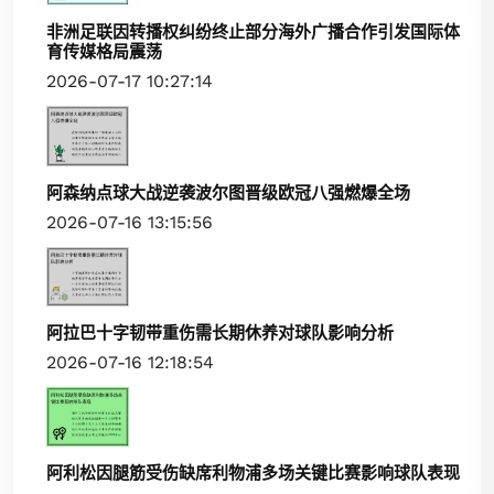
非洲足联因转播权纠纷终止部分海外广播合作引发国际体
育传媒格局震荡
2026-07-17 10:27:14
阿森纳点球大战逆袭波尔图晋级欧冠八强燃爆全场
2026-07-16 13:15:56
阿拉巴十字韧带重伤需长期休养对球队影响分析
2026-07-16 12:18:54
阿利松因腿筋受伤缺席利物浦多场关键比赛影响球队表现