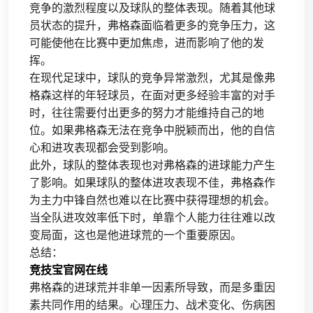
竞争的激烈程度以及球队的整体表现。随着其他球
员状态的提升，弗格森面临着更多的竞争压力，这
可能使他在比赛中更加焦虑，进而影响了他的发
挥。
在现代足球中，球队的竞争异常激烈，尤其是像弗
格森这样的年轻球员，在面对更多经验丰富的对手
时，往往需要付出更多的努力才能维持自己的地
位。如果弗格森无法在竞争中脱颖而出，他的自信
心和进攻表现都会受到影响。
此外，球队的整体表现也对弗格森的进球能力产生
了影响。如果球队的整体进攻表现不佳，弗格森作
为主力中锋自然也难以在比赛中获得理想的机会。
当全队进攻效率低下时，单靠个人能力往往难以改
变局面，这也是他进球荒的一个重要原因。
总结：
竞技宝官网在线
弗格森的进球荒并非单一因素所导致，而是多重因
素共同作用的结果。心理压力、战术变化、伤病困