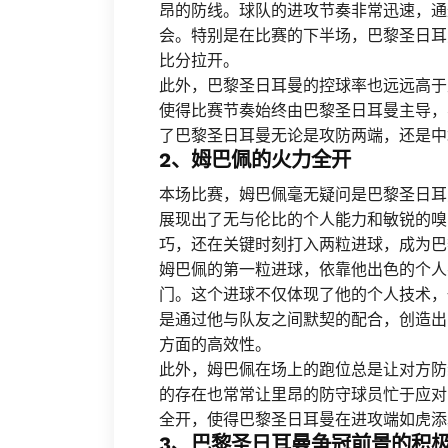
昂的防线。球队的进攻节奏非常迅速，通
会。特别是在比赛的下半场，巴黎圣日耳
比分拉开。
此外，巴黎圣日耳曼的控球率也远远高于
使得比赛节奏始终由巴黎圣日耳曼主导，
了巴黎圣日耳曼无论是攻防两端，还是中
2、姆巴佩的火力全开
本场比赛，姆巴佩毫无疑问是巴黎圣日耳
展现出了无与伦比的个人能力和敏锐的嗅
巧，还在关键时刻打入两粒进球，成为巴
姆巴佩的第一粒进球，依靠他出色的个人
门。这个进球不仅体现了他的个人技术，
是通过他与队友之间默契的配合，创造出
方面的高效性。
此外，姆巴佩在场上的跑位总是让对方防
的存在也常常让里昂的防守球员忙于应对
全开，使得巴黎圣日耳曼在进攻端如虎添
3、巴黎圣日耳曼争冠前景的积