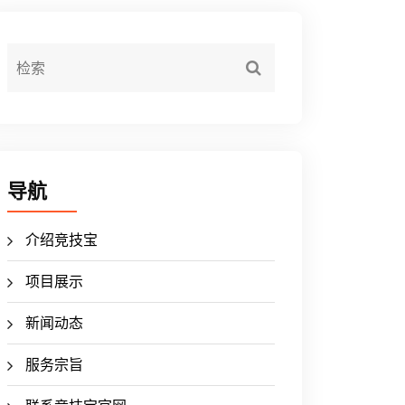
导航
介绍竞技宝
项目展示
新闻动态
服务宗旨