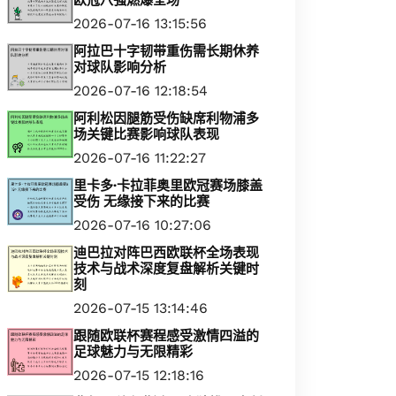
欧冠八强燃爆全场
2026-07-16 13:15:56
阿拉巴十字韧带重伤需长期休养
对球队影响分析
2026-07-16 12:18:54
阿利松因腿筋受伤缺席利物浦多
场关键比赛影响球队表现
2026-07-16 11:22:27
里卡多·卡拉菲奥里欧冠赛场膝盖
受伤 无缘接下来的比赛
2026-07-16 10:27:06
迪巴拉对阵巴西欧联杯全场表现
技术与战术深度复盘解析关键时
刻
2026-07-15 13:14:46
跟随欧联杯赛程感受激情四溢的
足球魅力与无限精彩
2026-07-15 12:18:16