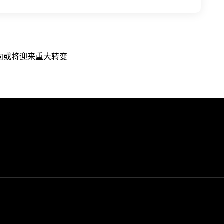
向或将迎来重大转变