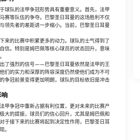
对于球队的法甲争冠形势具有重要意义。首先，法甲
马赛等队伍的争夺。巴黎圣日耳曼的这场胜利不仅
与领先者的差距进一步缩小。当前，巴黎圣日耳曼
下来的比赛中积累更多的动力。球队的士气得到了
自信。特别是姆巴佩等核心球员的状态回升，意味
。
出了强烈的信号——巴黎圣日耳曼依然是法甲的王
他们的实力和深厚的阵容深度仍然使他们成为不可
的争冠前景变得更加明朗，球队的目标依旧是冲击
影响
法甲争冠中重新占据有利位置，更对未来的比赛产
极大的提振，球员们的信心回升，尤其是姆巴佩和
对于接下来的比赛将起到决定性作用，巴黎圣日耳
现。