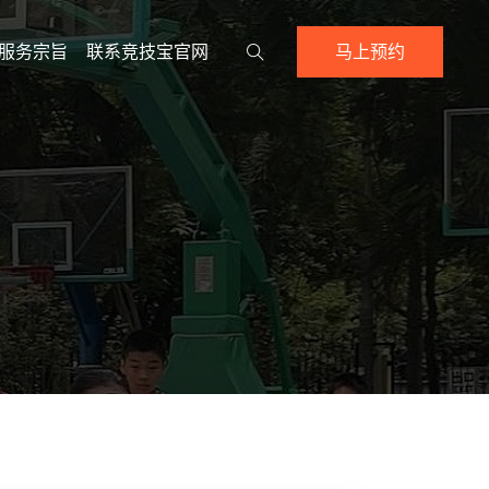
服务宗旨
联系竞技宝官网
马上预约