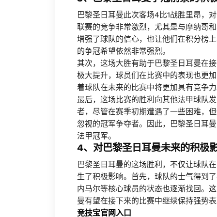
巴黎圣日耳曼此次客场4比1战胜里昂，
联赛的竞争非常激烈，尤其是与摩纳哥和
增强了球队的信心，也让他们在积分榜上
的争冠希望依然非常强烈。
其次，这场大胜有助于巴黎圣日耳曼在接
极大提升，球员们在比赛中的表现也更加
着球队在未来的比赛中将更加具有竞争力
最后，这场比赛的胜利向其他法甲球队发
者，尽管在赛季初期遭遇了一些困难，但
忽视的冠军争夺者。因此，巴黎圣日耳曼
法甲冠军。
4、对巴黎圣日耳曼未来的积极
巴黎圣日耳曼的这场胜利，不仅让球队在
生了积极影响。首先，球队的士气得到了
内马尔等核心球员的状态也逐渐找回。这
曼有望在接下来的比赛中继续保持强势表
竞技宝官网入口