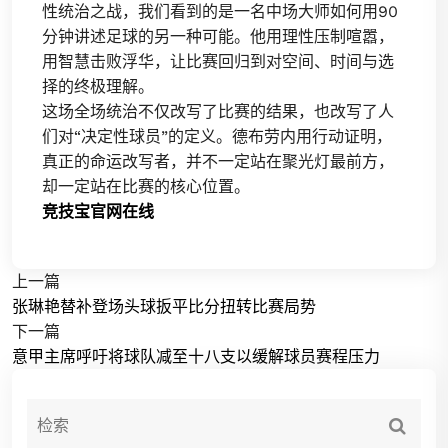
性统治之战，我们看到的是一名中场大师如何用90
分钟讲述足球的另一种可能。他用理性压制喧嚣，
用智慧击败浮华，让比赛回归到对空间、时间与选
择的终极理解。
这场全场统治不仅改写了比赛的结果，也改写了人
们对“决定性球员”的定义。德布劳内用行动证明，
真正的命运改写者，并不一定站在聚光灯最前方，
却一定站在比赛的核心位置。
竞技宝官网在线
上一篇
张琳艳替补登场头球扳平比分扭转比赛局势
下一篇
意甲主席呼吁将球队减至十八支以缓解球员赛程压力