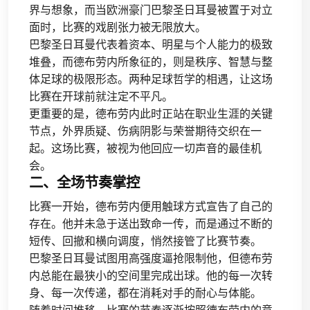
界与想象，而当欧洲豪门巴黎圣日耳曼被置于对立
面时，比赛的戏剧张力被无限放大。
巴黎圣日耳曼代表着资本、明星与个人能力的极致
堆叠，而德布劳内所象征的，则是秩序、智慧与整
体足球的极限形态。两种足球哲学的相遇，让这场
比赛在开球前就注定不平凡。
更重要的是，德布劳内此时正站在职业生涯的关键
节点，外界质疑、伤病阴影与荣誉期待交织在一
起。这场比赛，被视为他回应一切声音的最佳机
会。
二、全场节奏掌控
比赛一开始，德布劳内便用触球方式宣告了自己的
存在。他并未急于送出致命一传，而是通过不断的
短传、回撤和横向调度，悄然接管了比赛节奏。
巴黎圣日耳曼试图用高强度逼抢限制他，但德布劳
内总能在最狭小的空间里完成出球。他的每一次转
身、每一次传递，都在消耗对手的耐心与体能。