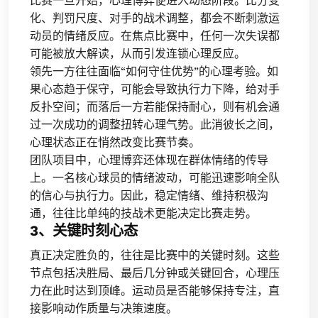
比赛一旦开始，心理博弈便进入动态阶段。比分变
化、判罚尺度、对手的战术调整，都会不断刺激运
动员的情绪反应。在焦点比赛中，任何一次失误都
可能被放大解读，从而引发连锁心理反应。
领先一方往往面临“如何守住优势”的心理考验。如
果心态趋于保守，可能会导致执行力下降，给对手
反扑空间；而落后一方若能保持耐心，则有机会通
过一次成功的调整扭转心理气势。此消彼长之间，
心理状态正在悄然改变比赛节奏。
团队项目中，心理博弈还体现在群体情绪的传导
上。一名核心球员的情绪波动，可能迅速影响全队
的信心与执行力。因此，稳定情绪、维持积极沟
通，往往比单纯的技战术更能决定比赛走势。
3、关键时刻心态
真正决定胜负的，往往是比赛中的关键时刻。这些
节点包括决胜局、最后几分钟或关键回合，心理压
力在此时达到顶峰。运动员是否能够保持专注，直
接影响动作质量与决策速度。