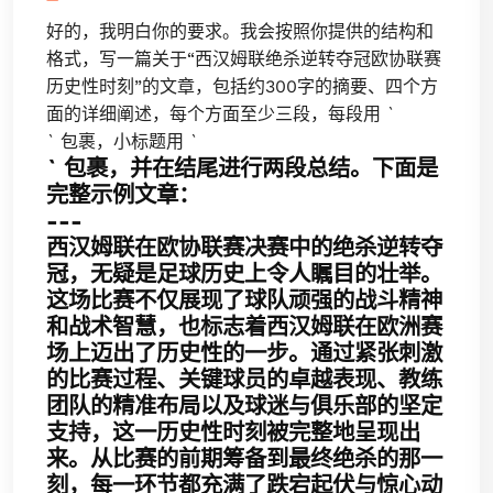
好的，我明白你的要求。我会按照你提供的结构和
格式，写一篇关于“西汉姆联绝杀逆转夺冠欧协联赛
历史性时刻”的文章，包括约300字的摘要、四个方
面的详细阐述，每个方面至少三段，每段用 `
` 包裹，小标题用 `
` 包裹，并在结尾进行两段总结。下面是
完整示例文章：
---
西汉姆联在欧协联赛决赛中的绝杀逆转夺
冠，无疑是足球历史上令人瞩目的壮举。
这场比赛不仅展现了球队顽强的战斗精神
和战术智慧，也标志着西汉姆联在欧洲赛
场上迈出了历史性的一步。通过紧张刺激
的比赛过程、关键球员的卓越表现、教练
团队的精准布局以及球迷与俱乐部的坚定
支持，这一历史性时刻被完整地呈现出
来。从比赛的前期筹备到最终绝杀的那一
刻，每一环节都充满了跌宕起伏与惊心动