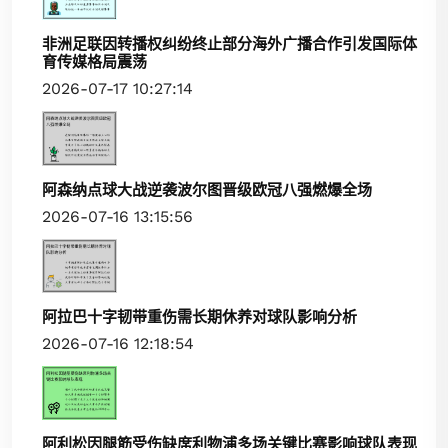
非洲足联因转播权纠纷终止部分海外广播合作引发国际体
育传媒格局震荡
2026-07-17 10:27:14
阿森纳点球大战逆袭波尔图晋级欧冠八强燃爆全场
2026-07-16 13:15:56
阿拉巴十字韧带重伤需长期休养对球队影响分析
2026-07-16 12:18:54
阿利松因腿筋受伤缺席利物浦多场关键比赛影响球队表现