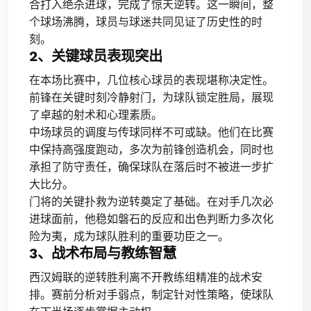
合打入绝杀进球，完成了惊天逆转。这一瞬间，整
个球场沸腾，球员与球迷共同见证了历史性的时
刻。
2、关键球员表现突出
在本场比赛中，几位核心球员的表现堪称决定性。
前锋在关键时刻冷静射门，为球队锁定胜局，展现
了卓越的射术和心理素质。
中场球员的调度与传球同样不可或缺。他们在比赛
中保持高强度跑动，多次为前锋创造机会，同时也
承担了防守责任，确保球队在落后时不被进一步扩
大比分。
门将的关键扑救为逆转奠定了基础。在对手几次必
进球面前，他稳如磐石的反应和出色判断力多次化
险为夷，成为球队胜利的重要功臣之一。
3、战术布局与教练智慧
西汉姆联的逆转胜利离不开教练组精准的战术安
排。赛前分析对手弱点，制定针对性策略，使球队