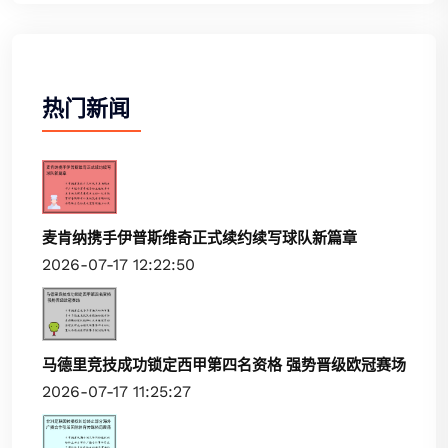
热门新闻
麦肯纳携手伊普斯维奇正式续约续写球队新篇章
2026-07-17 12:22:50
马德里竞技成功锁定西甲第四名资格 强势晋级欧冠赛场
2026-07-17 11:25:27