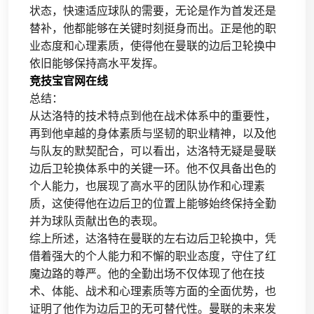
状态，快速适应球队的需要，无论是作为首发还是
替补，他都能够在关键时刻挺身而出。正是他的职
业态度和心理素质，使得他在曼联的边后卫轮换中
依旧能够保持高水平发挥。
竞技宝官网在线
总结：
从达洛特的技术特点到他在战术体系中的重要性，
再到他卓越的身体素质与坚韧的职业精神，以及他
与队友的默契配合，可以看出，达洛特无疑是曼联
边后卫轮换体系中的关键一环。他不仅具备出色的
个人能力，也展现了高水平的团队协作和心理素
质，这使得他在边后卫的位置上能够始终保持全勤
并为球队贡献出色的表现。
综上所述，达洛特在曼联的左右边后卫轮换中，凭
借着强大的个人能力和不懈的职业态度，守住了红
魔边路的尊严。他的全勤出场不仅体现了他在技
术、体能、战术和心理素质等方面的全面优势，也
证明了他作为边后卫的无可替代性。曼联的未来发