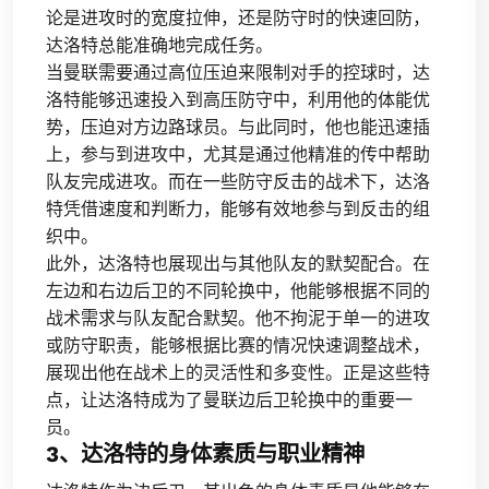
论是进攻时的宽度拉伸，还是防守时的快速回防，
达洛特总能准确地完成任务。
当曼联需要通过高位压迫来限制对手的控球时，达
洛特能够迅速投入到高压防守中，利用他的体能优
势，压迫对方边路球员。与此同时，他也能迅速插
上，参与到进攻中，尤其是通过他精准的传中帮助
队友完成进攻。而在一些防守反击的战术下，达洛
特凭借速度和判断力，能够有效地参与到反击的组
织中。
此外，达洛特也展现出与其他队友的默契配合。在
左边和右边后卫的不同轮换中，他能够根据不同的
战术需求与队友配合默契。他不拘泥于单一的进攻
或防守职责，能够根据比赛的情况快速调整战术，
展现出他在战术上的灵活性和多变性。正是这些特
点，让达洛特成为了曼联边后卫轮换中的重要一
员。
3、达洛特的身体素质与职业精神