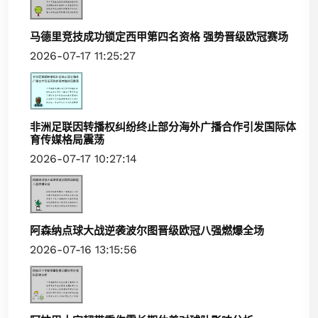
马德里竞技成功锁定西甲第四名资格 强势晋级欧冠赛场
2026-07-17 11:25:27
非洲足联因转播权纠纷终止部分海外广播合作引发国际体
育传媒格局震荡
2026-07-17 10:27:14
阿森纳点球大战逆袭波尔图晋级欧冠八强燃爆全场
2026-07-16 13:15:56