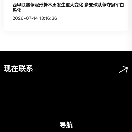
西甲联赛争冠形势本周发生重大变化 多支球队争夺冠军白
热化
2026-07-14 13:16:36
现在联系
导航