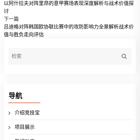
以阿什拉夫对阵里昂的意甲赛场表现深度解析与战术价值探
讨
下一篇
吕迪格对阵韩国欧协联比赛中的攻防影响力全景解析战术价
值与胜负走向评估
导航
介绍竞技宝
项目展示