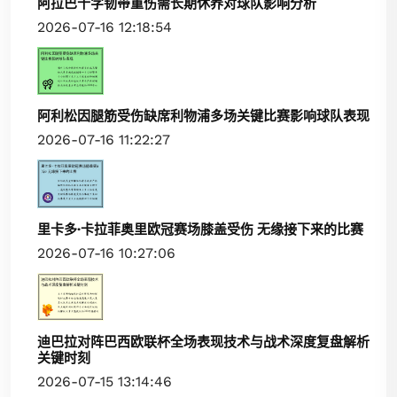
阿拉巴十字韧带重伤需长期休养对球队影响分析
2026-07-16 12:18:54
阿利松因腿筋受伤缺席利物浦多场关键比赛影响球队表现
2026-07-16 11:22:27
里卡多·卡拉菲奥里欧冠赛场膝盖受伤 无缘接下来的比赛
2026-07-16 10:27:06
迪巴拉对阵巴西欧联杯全场表现技术与战术深度复盘解析
关键时刻
2026-07-15 13:14:46