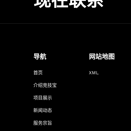
现在联系
导航
网站地图
首页
XML
介绍竞技宝
项目展示
新闻动态
服务宗旨