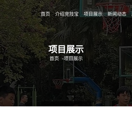
首页
介绍竞技宝
项目展示
新闻动态
项目展示
首页
-
项目展示