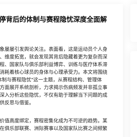
停背后的体制与赛程隐忧深度全面解
象屡屡引发舆论关注。表面看，这是运动员个人身
、维度拓宽，就会发现其背后隐藏着更为复杂而深
程、国家队与俱乐部利益博弈、训练与医疗体系滞
消耗着核心球员的身体与心理承受力。本文将围绕
体制与赛程隐忧”这一主题，从赛程结构、管理体
方面展开系统剖析，力求揭示伤病频发并非孤立事
深入分析这些隐忧，不仅有助于理解当下问题的成
供反思与借鉴。
价值高度绑定，赛程密集化成为不可逆的趋势。某
在俱乐部联赛、洲际赛事以及国家队比赛之间频繁