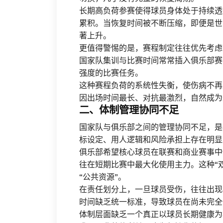
长期高负荷参赛使得球员身体处于持续透
累积。当恢复时间被不断压缩，即便是世
著上升。
更值得警惕的是，赛程制定往往优先考虑
国家队集训与比赛时间常常插入俱乐部赛
强度的比赛任务。
这种赛程负荷的系统性失衡，使伤病不再
因出场时间最长、对抗最激烈，自然成为
二、体制管理协同不足
国家队与俱乐部之间的管理协同不足，是
标设定、用人逻辑和风险承担上存在明显
俱乐部希望核心球员在联赛和商业赛事中
往在短期比赛中最大化使用主力。这种“
“公共资源”。
在责任划分上，一旦球员受伤，往往出现
时间缺乏统一标准，导致球员在尚未完全
体制层面缺乏一个真正以球员长期健康为