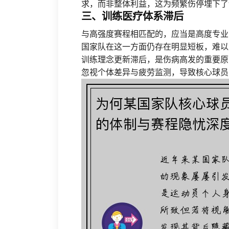
求，而非整体利益，这为频繁伤停埋下了
三、训练医疗体系滞后
与高强度赛程相匹配的，应当是高度专业
国家队在这一方面仍存在明显短板，难以
训练理念更新滞后，是伤病高发的重要原
忽视个体差异与疲劳监测，导致核心球员