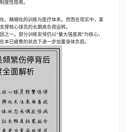
制度性隐患。
化、精细化的训练与医疗体系。然而在现实中，某
支撑核心球员的长期高负荷运转。
因之一。部分训练安排仍以“量大强度高”为核心，
在本已疲惫的状态下进一步加重身体负担。