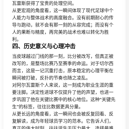
瓦雷斯获得了宝贵的处理空间。
从更宏观的角度看，这一瞬间体现了现代足球中个
人能力与整体战术的高度融合。没有前期耐心的传
导与跑动，就不会有那一刻的从容完成；而没有个
人的果断与精度，再完美的战术也难以转化为胜
利。
四、历史意义与心理冲击
当皮球越过门线的那一刻，比分被改写，但真正被
改写的，是整场比赛乃至赛季的命运。对于切尔西
而言，这是一记沉重打击，原本稳定的心理平衡在
瞬间被打破，反扑的节奏也随之凌乱。
对阿尔瓦雷斯个人来说，这一刻成为职业生涯的重
要注脚。决定性进球不仅提升了他的声望，也进一
步巩固了他在关键比赛中的核心地位。这种“关键先
生”的标签，往往比数据更具分量。
从更长远的角度看，这一瞬间也会被反复回看、反
复解读，成为年轻球员学习的范本。它告诉人们，
真正的伟大时刻，往往诞生于压力最大、选择最难