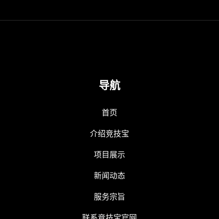
导航
首页
介绍竞技宝
项目展示
新闻动态
服务宗旨
联系竞技宝官网