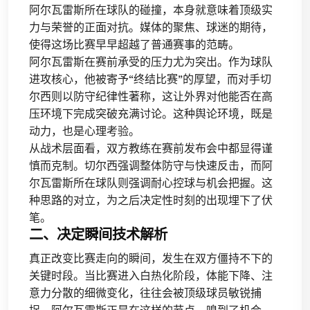
阿尔瓦雷斯所在球队的碰撞，本身就意味着顶级实
力与荣誉的正面对抗。媒体的聚焦、球迷的期待，
使得这场比赛早早超越了普通赛事的范畴。
阿尔瓦雷斯在赛前承受的压力尤为突出。作为球队
进攻核心，他被寄予“终结比赛”的厚望，而对手切
尔西则以防守纪律性著称，这让外界对他能否在高
压环境下完成突破充满讨论。这种舆论环境，既是
动力，也是心理考验。
从战术层面看，双方教练在赛前发布会中都显得谨
慎而克制。切尔西强调整体防守与快速反击，而阿
尔瓦雷斯所在球队则强调耐心控球与机会把握。这
种思路的对立，为之后决定性时刻的出现埋下了伏
笔。
二、决定瞬间技术解析
真正改变比赛走向的瞬间，发生在双方僵持不下的
关键时段。当比赛进入白热化阶段，体能下降、注
意力分散的细微变化，往往会被顶级球员敏锐捕