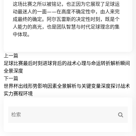
这场比赛之所以被铭记，也正因为它展现了足球运
动最迷人的一面——在高度不确定性中，由人来完
成最终的确定。阿尔瓦雷斯的决定性时刻，既是个
人能力的高光，也是团队智慧与时代足球理念的集
中体现。
上一篇
足球比赛最后时刻进球背后的战术心理与命运转折解析瞬间
全景深度
下一篇
世界杯出线形势影响因素全景解析与关键变量深度探讨战术
实力赛程环境