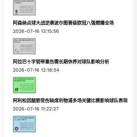
阿森纳点球大战逆袭波尔图晋级欧冠八强燃爆全场
2026-07-16 13:15:56
阿拉巴十字韧带重伤需长期休养对球队影响分析
2026-07-16 12:18:54
阿利松因腿筋受伤缺席利物浦多场关键比赛影响球队表现
2026-07-16 11:22:27