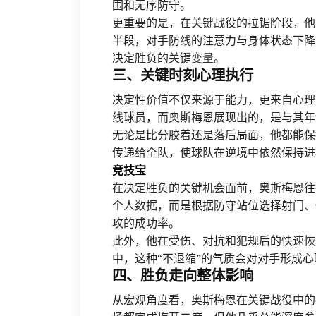
围和无序防守。
更重要的是，在关键战役的拉锯阶段，他
半段，对手防线的注意力与身体状态下降
决定胜负的关键变量。
三、关键时刻心理执行
决定性价值不仅来源于能力，更来自心理
线球员，而奥斯梅恩展现出的，是与其年
无论是比分胶着还是落后局面，他都能保
传递给全队，使球队在逆境中依然保持进
竞技宝
在决定胜负的关键机会面前，奥斯梅恩往
个人数据，而是根据防守站位选择射门、
攻的成功率。
此外，他在受伤、对抗和犯规后的快速恢
中，这种“不退缩”的气质会对对手形成
四、胜负走向整体影响
从宏观角度看，奥斯梅恩在关键战役中的