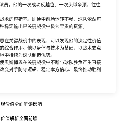
的球员，他的一次成功反越位、一次头球争顶，往往
战术的容错率。即便中前场运转不畅，球队依然可
种稳定输出是关键战役中极为宝贵的资源。
恩在关键战役中的表现，可以发现他的决定性价值
的综合作用。他以身体与技术为基础，以战术支点
境中持续为球队制造优势。
使奥斯梅恩在关键战役中不断与球队胜负产生直接
改变对手防守逻辑、稳定本方信心、最终推动胜利
表现价值全面解读影响
术价值解析全面前瞻