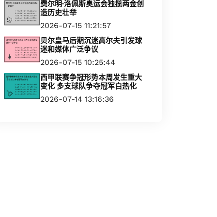
费尔明·洛佩斯奥运会独揽两金创
造历史壮举
2026-07-15 11:21:57
贝尔皇马后期沉迷高尔夫引发球
迷和媒体广泛争议
2026-07-15 10:25:44
西甲联赛争冠形势本周发生重大
变化 多支球队争夺冠军白热化
2026-07-14 13:16:36