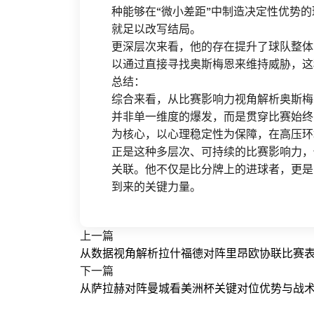
种能够在“微小差距”中制造决定性优势
就足以改写结局。
更深层次来看，他的存在提升了球队整体
以通过直接寻找奥斯梅恩来维持威胁，这
总结：
综合来看，从比赛影响力视角解析奥斯梅
并非单一维度的爆发，而是贯穿比赛始终
为核心，以心理稳定性为保障，在高压环
正是这种多层次、可持续的比赛影响力，
关联。他不仅是比分牌上的进球者，更是
到来的关键力量。
上一篇
从数据视角解析拉什福德对阵里昂欧协联比赛
下一篇
从萨拉赫对阵曼城看美洲杯关键对位优势与战