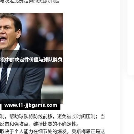
与决定比赛走势的关键阶段。
制，帮助球队将防线前移，避免被长时间压制；当
反击和强攻点，维持比赛的不确定性。
取决于个人能力在细节处的爆发。奥斯梅恩正是这