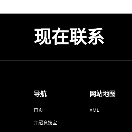
现在联系
导航
网站地图
首页
XML
介绍竞技宝