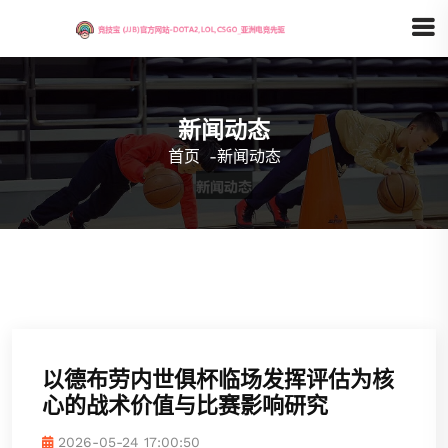
新闻动态
首页
-
新闻动态
以德布劳内世俱杯临场发挥评估为核
心的战术价值与比赛影响研究
2026-05-24 17:00:50