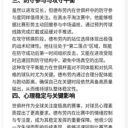
三、防守参与与攻守平衡
虽然以进攻见长，但德布劳内在世俱杯中的防守参
与度同样值得关注。在高水平淘汰赛中，他能够根
据比赛形势主动回撤参与中场逼抢，通过预判传球
线路完成拦截或延缓对手推进。
在攻守转换阶段，德布劳内的站位选择体现出极强
的战术纪律性。他往往处于“第二落点”区域，既能
在防守成功后第一时间组织反击，又能在进攻受阻
时迅速回到防守结构中，避免中场真空的出现。
这种攻守平衡能力在世俱杯面对不同体能和对抗风
格的球队时尤为关键。德布劳内通过合理分配体能
与跑动距离，确保自己在关键时段依然具备高质量
输出，从而维持球队整体稳定性。
四、心理稳定与关键影响
世俱杯作为全球关注度极高的赛事，对球员心理素
质提出了更高要求。德布劳内在比赛中的情绪控制
与专注度，成为其稳定发挥的重要保障。他很少因
一次失误而影响后续表现，能够迅速回到比赛节奏