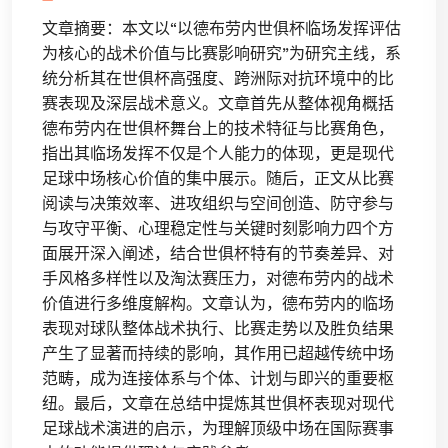
文章摘要：本文以“以德布劳内世俱杯临场发挥评估
为核心的战术价值与比赛影响研究”为研究主线，系
统分析其在世俱杯高强度、跨洲际对抗环境中的比
赛表现及深层战术意义。文章首先从整体视角概括
德布劳内在世俱杯舞台上的技术特征与比赛角色，
指出其临场发挥不仅是个人能力的体现，更是现代
足球中场核心价值的集中展示。随后，正文从比赛
阅读与决策效率、进攻组织与空间创造、防守参与
与攻守平衡、心理稳定性与关键时刻影响力四个方
面展开深入阐述，结合世俱杯特有的节奏差异、对
手风格多样性以及淘汰赛压力，对德布劳内的战术
价值进行多维度解构。文章认为，德布劳内的临场
表现对球队整体战术执行、比赛走势以及胜负结果
产生了显著而持续的影响，其作用已超越传统中场
范畴，成为连接体系与个体、计划与即兴的重要枢
纽。最后，文章在总结中提炼其世俱杯表现对现代
足球战术演进的启示，为理解顶级中场在国际赛事