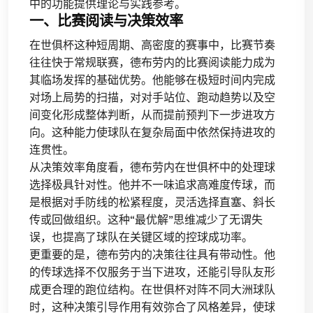
中的功能提供理论与实践参考。
一、比赛阅读与决策效率
在世俱杯这种短周期、高密度的赛事中，比赛节奏
往往快于常规联赛，德布劳内的比赛阅读能力成为
其临场发挥的基础优势。他能够在极短时间内完成
对场上局势的扫描，对对手站位、跑动趋势以及空
间变化形成整体判断，从而提前预判下一步进攻方
向。这种能力使球队在复杂局面中依然保持进攻的
连贯性。
从决策效率角度看，德布劳内在世俱杯中的处理球
选择极具针对性。他并不一味追求高难度传球，而
是根据对手防线的松紧程度，灵活选择直塞、斜长
传或回做组织。这种“最优解”思维减少了无谓失
误，也提高了球队在关键区域的控球成功率。
更重要的是，德布劳内的决策往往具有带动性。他
的传球选择不仅服务于当下进攻，还能引导队友形
成更合理的跑位结构。在世俱杯对阵不同大洲球队
时，这种决策引导作用有效弥合了风格差异，使球