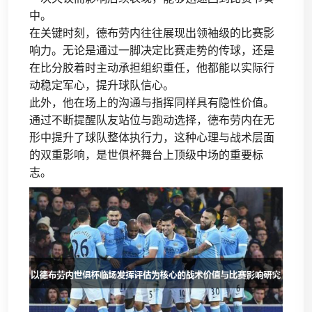
中。
在关键时刻，德布劳内往往展现出领袖级的比赛影
响力。无论是通过一脚决定比赛走势的传球，还是
在比分胶着时主动承担组织重任，他都能以实际行
动稳定军心，提升球队信心。
此外，他在场上的沟通与指挥同样具有隐性价值。
通过不断提醒队友站位与跑动选择，德布劳内在无
形中提升了球队整体执行力，这种心理与战术层面
的双重影响，是世俱杯舞台上顶级中场的重要标
志。