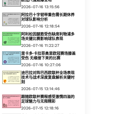
欧冠八强燃爆全场
2026-07-16 13:15:56
阿拉巴十字韧带重伤需长期休养
对球队影响分析
2026-07-16 12:18:54
阿利松因腿筋受伤缺席利物浦多
场关键比赛影响球队表现
2026-07-16 11:22:27
里卡多·卡拉菲奥里欧冠赛场膝盖
受伤 无缘接下来的比赛
2026-07-16 10:27:06
迪巴拉对阵巴西欧联杯全场表现
技术与战术深度复盘解析关键时
刻
2026-07-15 13:14:46
跟随欧联杯赛程感受激情四溢的
足球魅力与无限精彩
2026-07-15 12:18:16