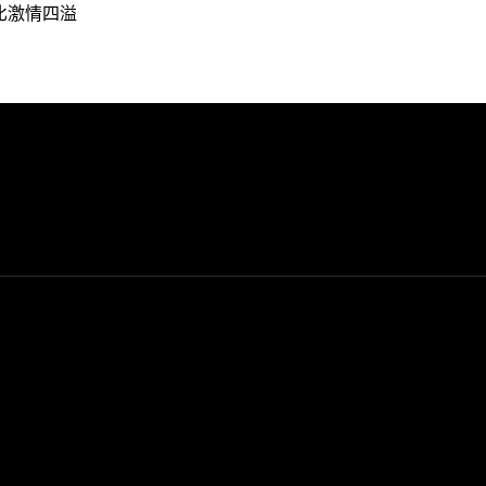
比激情四溢