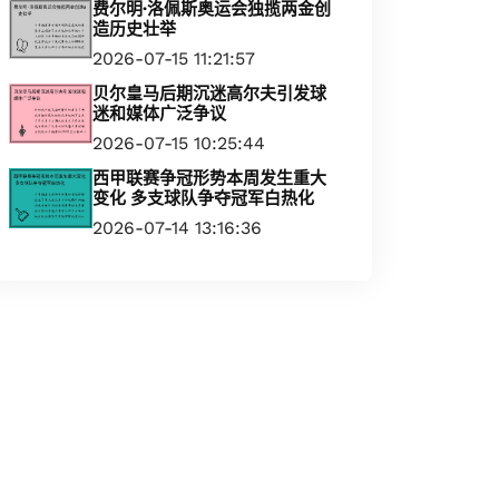
费尔明·洛佩斯奥运会独揽两金创
造历史壮举
2026-07-15 11:21:57
贝尔皇马后期沉迷高尔夫引发球
迷和媒体广泛争议
2026-07-15 10:25:44
西甲联赛争冠形势本周发生重大
变化 多支球队争夺冠军白热化
2026-07-14 13:16:36