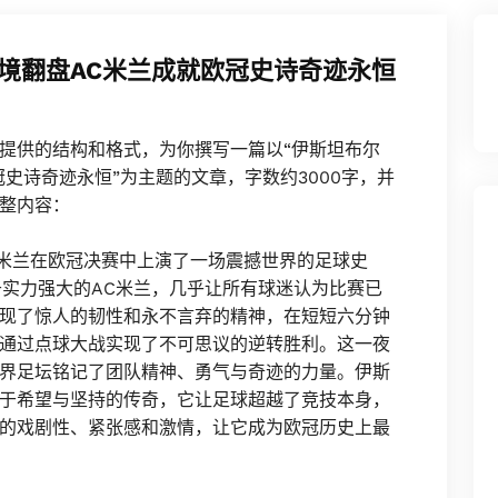
境翻盘AC米兰成就欧冠史诗奇迹永恒
提供的结构和格式，为你撰写一篇以“伊斯坦布尔
史诗奇迹永恒”为主题的文章，字数约3000字，并
整内容：
C米兰在欧冠决赛中上演了一场震撼世界的足球史
于实力强大的AC米兰，几乎让所有球迷认为比赛已
现了惊人的韧性和永不言弃的精神，在短短六分钟
通过点球大战实现了不可思议的逆转胜利。这一夜
界足坛铭记了团队精神、勇气与奇迹的力量。伊斯
于希望与坚持的传奇，它让足球超越了竞技本身，
的戏剧性、紧张感和激情，让它成为欧冠历史上最