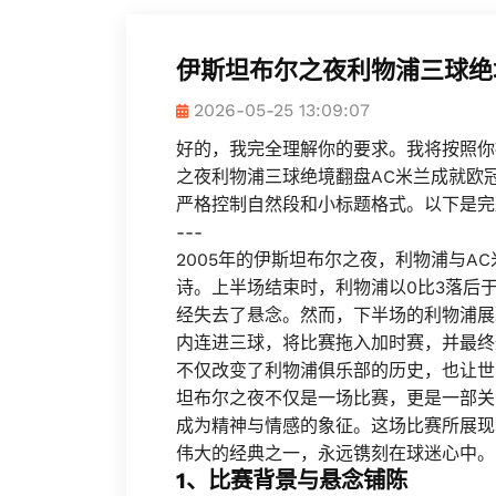
伊斯坦布尔之夜利物浦三球绝
2026-05-25 13:09:07
好的，我完全理解你的要求。我将按照你
之夜利物浦三球绝境翻盘AC米兰成就欧冠
严格控制自然段和小标题格式。以下是完
---
2005年的伊斯坦布尔之夜，利物浦与A
诗。上半场结束时，利物浦以0比3落后
经失去了悬念。然而，下半场的利物浦展
内连进三球，将比赛拖入加时赛，并最终
不仅改变了利物浦俱乐部的历史，也让世
坦布尔之夜不仅是一场比赛，更是一部关
成为精神与情感的象征。这场比赛所展现
伟大的经典之一，永远镌刻在球迷心中。
1、比赛背景与悬念铺陈