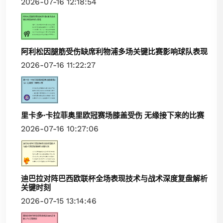
2026-07-16 12:18:54
阿利松因腿筋受伤缺席利物浦多场关键比赛影响球队表现
2026-07-16 11:22:27
里卡多·卡拉菲奥里欧冠赛场膝盖受伤 无缘接下来的比赛
2026-07-16 10:27:06
迪巴拉对阵巴西欧联杯全场表现技术与战术深度复盘解析
关键时刻
2026-07-15 13:14:46