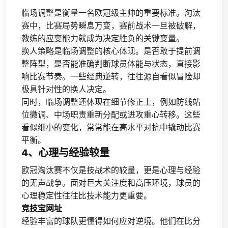
临场调整是衡量一名欧冠级主帅的重要标准。淘汰
赛中，比赛局势瞬息万变，赛前战术一旦被破解，
教练的应变能力就成为决定胜负的关键变量。
换人策略是临场调整的核心体现。是否敢于提前调
整阵型，是否能准确判断球员体能与状态，直接影
响比赛节奏。一些经典逆转，往往源自看似冒险却
极具针对性的换人决定。
同时，临场调整还体现在细节修正上，例如防线站
位微调、中场职责重新分配或进攻重心转移。这些
看似细小的变化，常常能在高水平对抗中撬动比赛
平衡。
4、心理与经验较量
欧冠淘汰赛不仅是技战术的较量，更是心理与经验
的无声战争。面对巨大关注度和高压环境，球员的
心理稳定性往往比技术能力更重要。
竞技宝网址
经验丰富的球队更懂得如何应对逆境。他们在比分