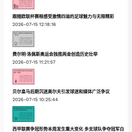
跟随欧联杯赛程感受激情四溢的足球魅力与无限精彩
2026-07-15 12:18:16
费尔明·洛佩斯奥运会独揽两金创造历史壮举
2026-07-15 11:21:57
贝尔皇马后期沉迷高尔夫引发球迷和媒体广泛争议
2026-07-15 10:25:44
西甲联赛争冠形势本周发生重大变化 多支球队争夺冠军白