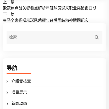
上一篇
欧冠焦点战关键看点解析年轻球员迎来职业突破窗口期
下一篇
皇马全家福揭示球队荣耀与背后团结精神瞬间纪实
导航
介绍竞技宝
项目展示
新闻动态