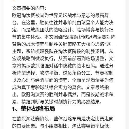
文章摘要的内容：
欧冠淘汰赛被誉为世界足坛战术与意志的最高舞
台，在这里，胜负往往并非单纯由球星个人能力决
定，而是教练团队的战略设计、临场博弈与执行细
节的集中体现。本文围绕“深度解析欧冠淘汰赛对阵
背后的战术博弈与制胜关键策略五大核心思路”这一
主题，系统梳理强队在淘汰赛阶段的制胜逻辑。从
宏观战略到微观执行，从赛前部署到临场调整，文
章将揭示欧冠强强对话中隐藏的战术密码。通过分
析阵型选择、攻防平衡、球员角色分工、节奏控制
以及心理与经验层面的博弈，全面呈现淘汰赛为何
成为真正考验球队综合实力的舞台。文章最终指
出，欧冠淘汰赛的胜利并非偶然，而是长期战术积
累、精准判断与关键时刻执行力的必然结果。
1、整体战略布局
在欧冠淘汰赛阶段，整体战略布局是决定比赛走向
的首要因素。与小组赛相比，淘汰赛容错率极低，