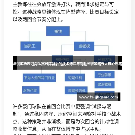
主教练往往会放弃激进打法，转而追求稳定与可
控。这种战略思维体现在阵型选择、比赛目标设定
以及两回合节奏分配上。
许多豪门球队在首回合比赛中更强调“试探与限
制”，通过稳固防守、压缩空间来观察对手核心战术
点。这种策略并非消极，而是为次回合的针对性调
整收集信息，从而在整体博弈中占据主动。