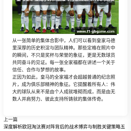
从一张简单的集体合影中，人们可以看到皇家马德
里深厚的历史积淀与团队精神。那些定格在照片中
的瞬间，不只是奖杯与荣誉的象征，更是无数球员
共同奋斗的见证。每一张全家福都在讲述一个关于
信任、合作与梦想的故事。
正因为如此，皇马的全家福才会超越普通的纪念照
片，成为俱乐部精神的象征。它提醒着所有人：伟
大的球队从来不是由个人成就堆砌而成，而是由无
数人并肩努力、彼此支持所铸就的集体传奇。
上一篇
深度解析欧冠淘汰赛对阵背后的战术博弈与制胜关键策略五