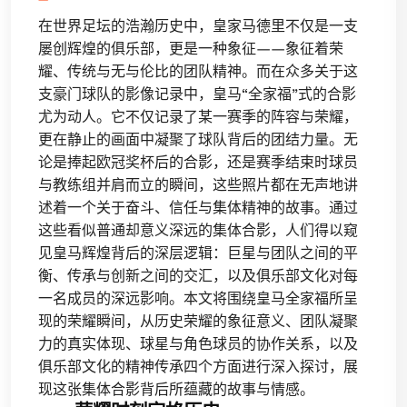
在世界足坛的浩瀚历史中，皇家马德里不仅是一支
屡创辉煌的俱乐部，更是一种象征——象征着荣
耀、传统与无与伦比的团队精神。而在众多关于这
支豪门球队的影像记录中，皇马“全家福”式的合影
尤为动人。它不仅记录了某一赛季的阵容与荣耀，
更在静止的画面中凝聚了球队背后的团结力量。无
论是捧起欧冠奖杯后的合影，还是赛季结束时球员
与教练组并肩而立的瞬间，这些照片都在无声地讲
述着一个关于奋斗、信任与集体精神的故事。通过
这些看似普通却意义深远的集体合影，人们得以窥
见皇马辉煌背后的深层逻辑：巨星与团队之间的平
衡、传承与创新之间的交汇，以及俱乐部文化对每
一名成员的深远影响。本文将围绕皇马全家福所呈
现的荣耀瞬间，从历史荣耀的象征意义、团队凝聚
力的真实体现、球星与角色球员的协作关系，以及
俱乐部文化的精神传承四个方面进行深入探讨，展
现这张集体合影背后所蕴藏的故事与情感。