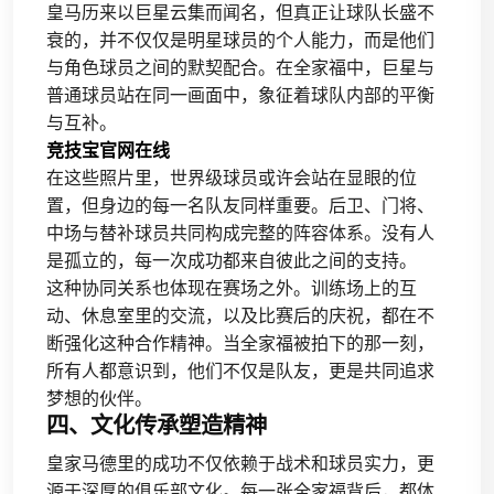
皇马历来以巨星云集而闻名，但真正让球队长盛不
衰的，并不仅仅是明星球员的个人能力，而是他们
与角色球员之间的默契配合。在全家福中，巨星与
普通球员站在同一画面中，象征着球队内部的平衡
与互补。
竞技宝官网在线
在这些照片里，世界级球员或许会站在显眼的位
置，但身边的每一名队友同样重要。后卫、门将、
中场与替补球员共同构成完整的阵容体系。没有人
是孤立的，每一次成功都来自彼此之间的支持。
这种协同关系也体现在赛场之外。训练场上的互
动、休息室里的交流，以及比赛后的庆祝，都在不
断强化这种合作精神。当全家福被拍下的那一刻，
所有人都意识到，他们不仅是队友，更是共同追求
梦想的伙伴。
四、文化传承塑造精神
皇家马德里的成功不仅依赖于战术和球员实力，更
源于深厚的俱乐部文化。每一张全家福背后，都体