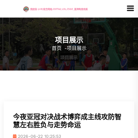
项目展示
首页
-
项目展示
今夜亚冠对决战术博弈成主线攻防智
慧左右胜负与走势命运
2026-06-22 10:25:53