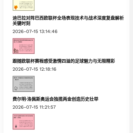
迪巴拉对阵巴西欧联杯全场表现技术与战术深度复盘解析
关键时刻
2026-07-15 13:14:46
跟随欧联杯赛程感受激情四溢的足球魅力与无限精彩
2026-07-15 12:18:16
费尔明·洛佩斯奥运会独揽两金创造历史壮举
2026-07-15 11:21:57