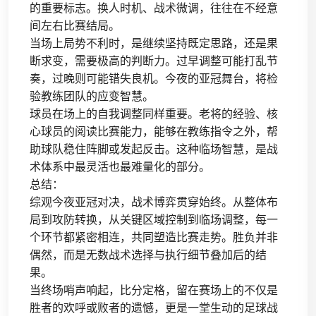
的重要标志。换人时机、战术微调，往往在不经意
间左右比赛结局。
当场上局势不利时，是继续坚持既定思路，还是果
断求变，需要极高的判断力。过早调整可能打乱节
奏，过晚则可能错失良机。今夜的亚冠舞台，将检
验教练团队的应变智慧。
球员在场上的自我调整同样重要。老将的经验、核
心球员的阅读比赛能力，能够在教练指令之外，帮
助球队稳住阵脚或发起反击。这种临场智慧，是战
术体系中最灵活也最难量化的部分。
总结：
综观今夜亚冠对决，战术博弈贯穿始终。从整体布
局到攻防转换，从关键区域控制到临场调整，每一
个环节都紧密相连，共同塑造比赛走势。胜负并非
偶然，而是无数战术选择与执行细节叠加后的结
果。
当终场哨声响起，比分定格，留在赛场上的不仅是
胜者的欢呼或败者的遗憾，更是一堂生动的足球战