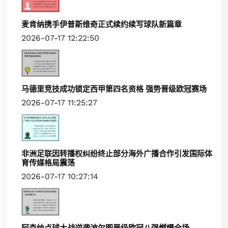
麦肯纳携手伊普斯维奇正式续约续写球队新篇章
2026-07-17 12:22:50
马德里竞技成功锁定西甲第四名资格 强势晋级欧冠赛场
2026-07-17 11:25:27
非洲足联因转播权纠纷终止部分海外广播合作引发国际体
育传媒格局震荡
2026-07-17 10:27:14
阿森纳点球大战逆袭波尔图晋级欧冠八强燃爆全场