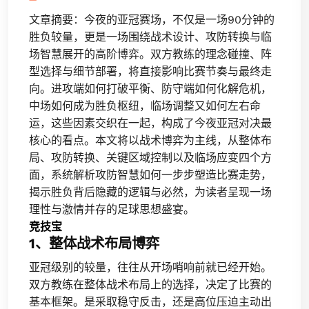
文章摘要：今夜的亚冠赛场，不仅是一场90分钟的
胜负较量，更是一场围绕战术设计、攻防转换与临
场智慧展开的高阶博弈。双方教练的理念碰撞、阵
型选择与细节部署，将直接影响比赛节奏与最终走
向。进攻端如何打破平衡、防守端如何化解危机，
中场如何成为胜负枢纽，临场调整又如何左右命
运，这些因素交织在一起，构成了今夜亚冠对决最
核心的看点。本文将以战术博弈为主线，从整体布
局、攻防转换、关键区域控制以及临场应变四个方
面，系统解析攻防智慧如何一步步塑造比赛走势，
揭示胜负背后隐藏的逻辑与必然，为读者呈现一场
理性与激情并存的足球思想盛宴。
竞技宝
1、整体战术布局博弈
亚冠级别的较量，往往从开场哨响前就已经开始。
双方教练在整体战术布局上的选择，决定了比赛的
基本框架。是采取稳守反击，还是高位压迫主动出