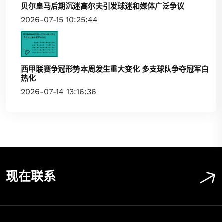
贝尔皇马后期沉迷高尔夫引发球迷和媒体广泛争议
2026-07-15 10:25:44
西甲联赛争冠形势本周发生重大变化 多支球队争夺冠军白
热化
2026-07-14 13:16:36
现在联系