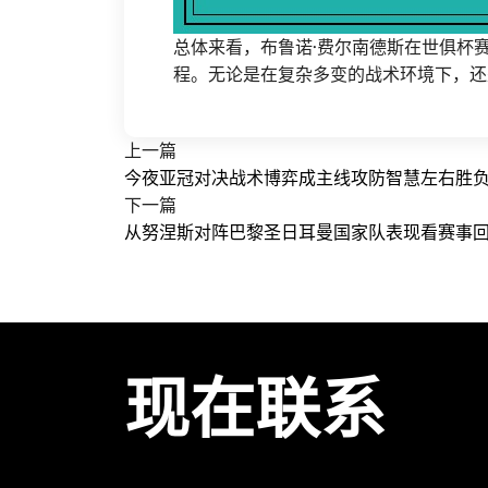
总体来看，布鲁诺·费尔南德斯在世俱杯
程。无论是在复杂多变的战术环境下，还
上一篇
今夜亚冠对决战术博弈成主线攻防智慧左右胜
下一篇
从努涅斯对阵巴黎圣日耳曼国家队表现看赛事
现在联系