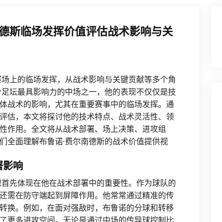
德斯临场发挥价值评估战术影响与关
赛场上的临场发挥，从战术影响与关键贡献等多个角
今足坛最具影响力的中场之一，他的表现不仅仅是技
体战术的影响，尤其在重要赛事中的临场发挥。通
评估，本文将探讨他的技术特点、战术灵活性、领
性作用。全文将从战术部署、场上决策、进攻组
们全面理解布鲁诺·费尔南德斯的战术价值提供视
署影响
现首先体现在他在战术部署中的重要性。作为球队的
还需在防守端起到屏障作用。他常常通过精准的传
转换。例如，在面对强敌时，布鲁诺的分球和转移
了更多进攻空间。无论是通过中场的传导球控制比