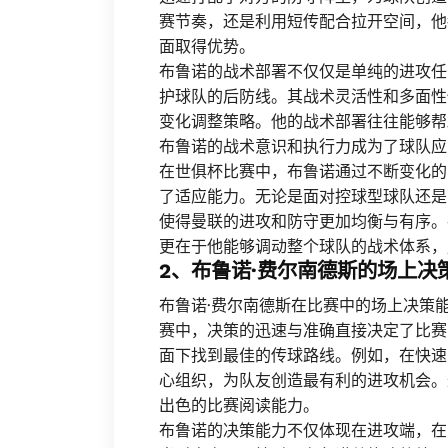
赛节奏，还是利用短传配合拉开空间，他
面取得优势。
布鲁诺的战术部署不仅仅是单纯的进攻任
护球队的后防线。其战术灵活性和多面性
变化调整策略。他的战术部署往往能够帮
布鲁诺的战术意识和执行力成为了球队应
在世俱杯比赛中，布鲁诺通过不断变化的
了适应能力。无论是面对控球型球队还是
使得曼联的进攻和防守更加均衡与有序。
更在于他能够调动整个球队的战术体系，
2、布鲁诺·费尔南德斯的场上决
布鲁诺·费尔南德斯在比赛中的场上决策
赛中，决策的迅速与准确直接决定了比赛
面下找到最佳的传球路线。例如，在快速
心组织，为队友创造最有利的进攻机会。
出色的比赛阅读能力。
布鲁诺的决策能力不仅体现在进攻端，在